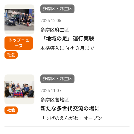
多摩区・麻生区
2025.12.05
多摩区麻生区
「地域の足」運行実験
トップニュ
ース
本格導入に向け ３月まで
社会
多摩区・麻生区
2025.11.07
多摩区菅地区
新たな多世代交流の場に
社会
「すげのえんがわ」オープン