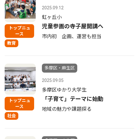
2025.09.12
虹ヶ丘小
児童参画の寺子屋開講へ
トップニュ
ース
市内初 企画、運営も担当
教育
多摩区・麻生区
2025.09.05
多摩区ゆかり大学生
「子育て」テーマに始動
トップニュ
ース
地域の魅力や課題探る
社会