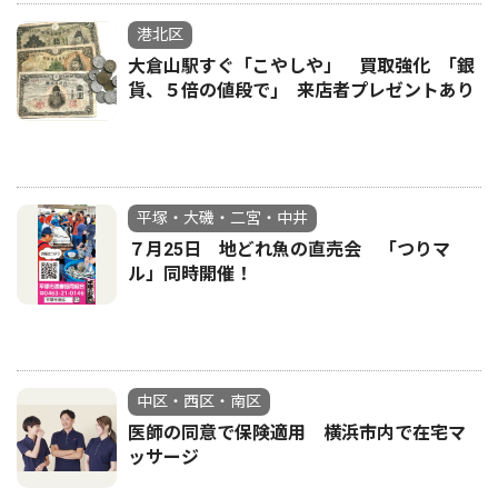
港北区
大倉山駅すぐ「こやしや」 買取強化 ｢銀
貨、５倍の値段で｣ 来店者プレゼントあり
平塚・大磯・二宮・中井
７月25日 地どれ魚の直売会 「つりマ
ル」同時開催！
中区・西区・南区
医師の同意で保険適用 横浜市内で在宅マ
ッサージ