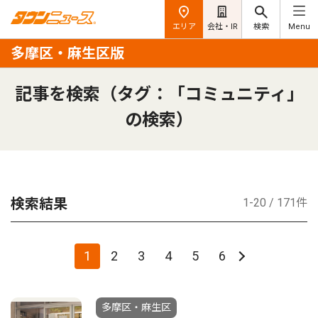
エリア
会社・IR
検索
Menu
多摩区・麻生区版
記事を検索（タグ：「コミュニティ」
の検索）
検索結果
1-20 / 171件
1
2
3
4
5
6
多摩区・麻生区