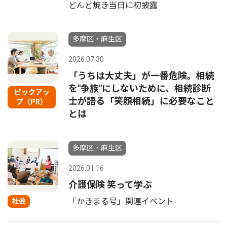
どんど焼き当日に初披露
多摩区・麻生区
2026.07.30
「うちは大丈夫」が一番危険。相続
を"争族"にしないために、相続診断
ピックアッ
士が語る「笑顔相続」に必要なこと
プ（PR）
とは
多摩区・麻生区
2026.01.16
介護保険 笑って学ぶ
「かきまる号」関連イベント
社会