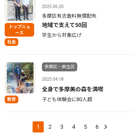
2025.06.20
多摩区有志食料無償配布
地域で支えて50回
トップニュ
ース
学生から対象広げ
社会
多摩区・麻生区
2025.04.18
全身で多摩美の森を満喫
子ども体験会に80人超
教育
1
2
3
4
5
6