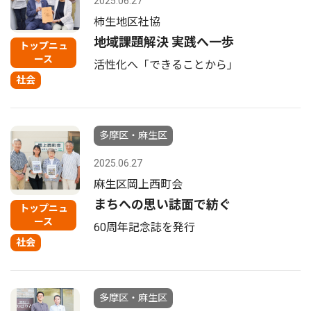
2025.06.27
柿生地区社協
地域課題解決 実践へ一歩
トップニュ
ース
活性化へ「できることから」
社会
多摩区・麻生区
2025.06.27
麻生区岡上西町会
まちへの思い誌面で紡ぐ
トップニュ
ース
60周年記念誌を発行
社会
多摩区・麻生区