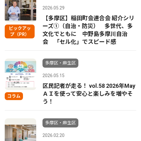
2026.05.29
【多摩区】稲田町会連合会 紹介シリ
ーズ①（自治・防災） 多世代、多
ピックアッ
文化でともに 中野島多摩川自治
プ（PR）
会 「セル化」でスピード感
多摩区・麻生区
2026.05.15
区民記者が走る！ vol.58 2026年May
ＡＩを使って安心と楽しみを増やそ
コラム
う！
多摩区・麻生区
2026.02.20