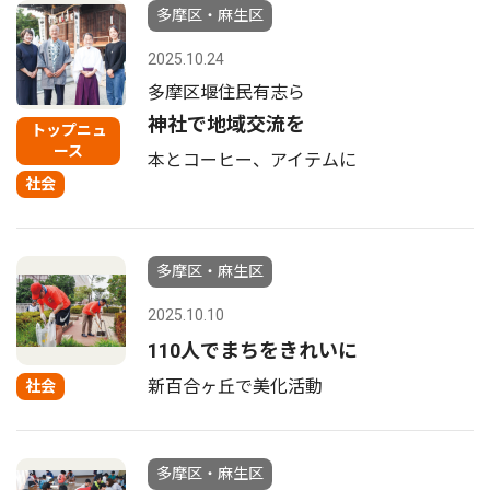
多摩区・麻生区
2025.10.24
多摩区堰住民有志ら
神社で地域交流を
トップニュ
ース
本とコーヒー、アイテムに
社会
多摩区・麻生区
2025.10.10
110人でまちをきれいに
新百合ヶ丘で美化活動
社会
多摩区・麻生区