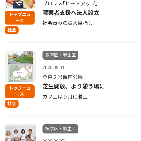
プロレス｢ヒートアップ｣
障害者支援へ法人設立
トップニュ
ース
社会貢献の拡大目指し
社会
多摩区・麻生区
2025.08.01
登戸２号街区公園
芝生開放、より憩う場に
トップニュ
ース
カフェは９月に着工
社会
多摩区・麻生区