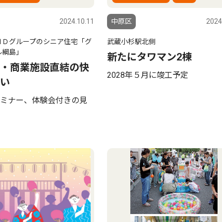
2024.10.11
中原区
2024
ＨＤグループのシニア住宅「グ
武蔵小杉駅北側
ル綱島」
新たにタワマン2棟
・商業施設直結の快
2028年５月に竣工予定
い
ミナー、体験会付きの見