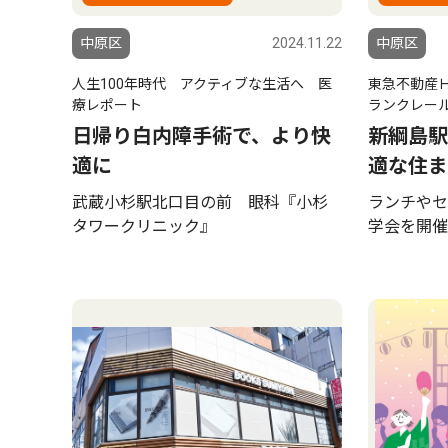
中原区
2024.11.22
中原区
人生100年時代 アクティブな生活へ 医
東急不動産
療レポート
ランクレー
日帰り白内障手術で、より快
新綱島駅
適に
適な住ま
武蔵小杉駅北口目の前 眼科『小杉
ランチやセ
タワークリニック』
学会を開催