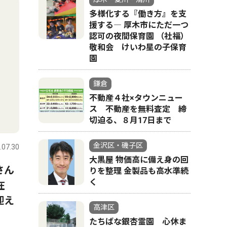
多様化する『働き方』を支
援する― 厚木市にただ一つ
認可の夜間保育園 （社福）
敬和会 けいわ星の子保育
園
鎌倉
不動産４社×タウンニュー
ス 不動産を無料査定 締
切迫る、８月17日まで
金沢区・磯子区
.07.30
大黒屋 物価高に備え身の回
さん
りを整理 金製品も高水準続
く
在
迎え
高津区
たちばな銀杏霊園 心休ま