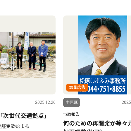
意見広告
2025.12.26
中原区
2025
市政報告
｢次世代交通拠点｣
何のための再開発か等々
実証実験始まる