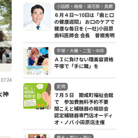
小田原・箱根・湯河原・真鶴
６月４日～10日は「歯と口
の健康週間」 お口のケアで
健康な毎日を (一社)小田原
歯科医師会 会長 曽根秀明
平塚・大磯・二宮・中井
ＡＩに負けない理美容資格
平塚で「手に職」を
.07.24
足柄
大神
７月５日 開成町福祉会館
で 参加費無料予約不要
聞こえと補聴器の相談会
認定補聴器専門店オーディ
オ・ノバ 小田原店主催
厚木・愛川・清川