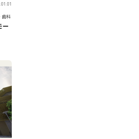
.01.01
・歯科
モー