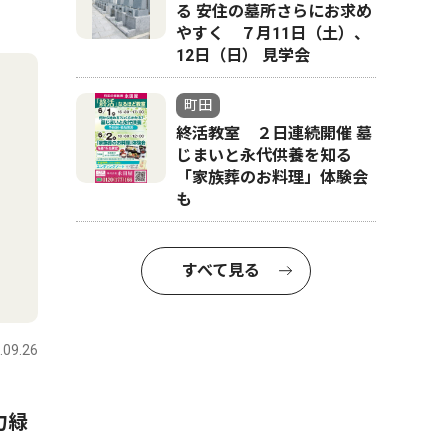
る 安住の墓所さらにお求め
やすく ７月11日（土）、
12日（日） 見学会
町田
終活教室 ２日連続開催 墓
じまいと永代供養を知る
「家族葬のお料理」体験会
も
すべて見る
.09.26
力緑