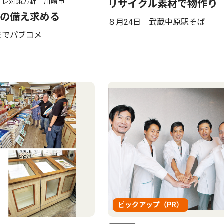
イレ対策方針 川崎市
リサイクル素材で物作り
の備え求める
８月24日 武蔵中原駅そば
日までパブコメ
ピックアップ（PR）