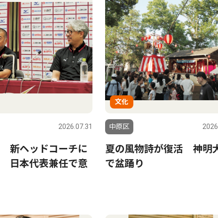
文化
2026.07.31
中原区
2026
 新ヘッドコーチに
夏の風物詩が復活 神明
 日本代表兼任で意
で盆踊り