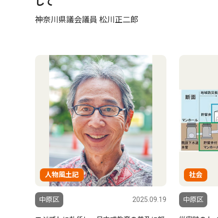
して
神奈川県議会議員 松川正二郎
人物風土記
社会
中原区
2025.09.19
中原区