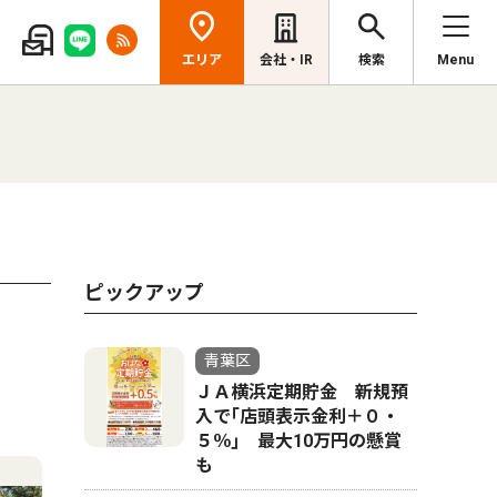
エリア
会社・IR
検索
Menu
ピックアップ
青葉区
ＪＡ横浜定期貯金 新規預
入で｢店頭表示金利＋０・
５％｣ 最大10万円の懸賞
も