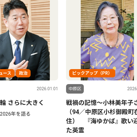
ュース
政治
ピックアップ（PR）
2026.01.01
中原区
2026
輪 さらに大きく
戦禍の記憶〜小林美年子
（94／中原区小杉御殿町
2026年を語る
住） 『海ゆかば』歌い
た英霊