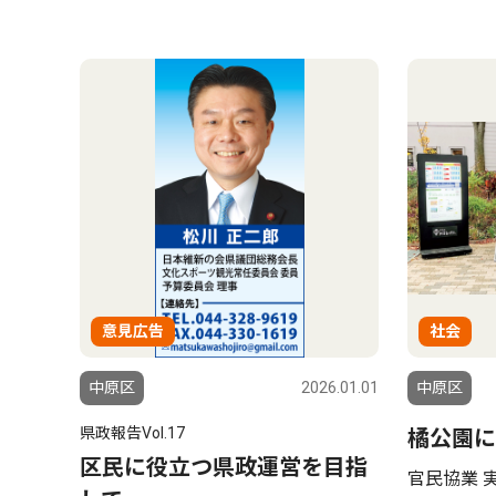
意見広告
社会
中原区
2026.01.01
中原区
県政報告Vol.17
橘公園に
区民に役立つ県政運営を目指
官民協業 