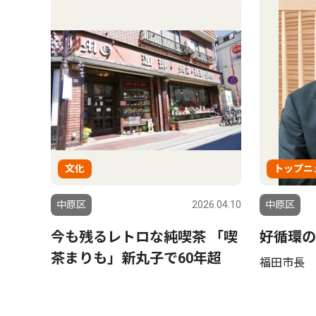
文化
トップニ
中原区
2026.04.10
中原区
今も残るレトロな純喫茶 「喫
好循環の
茶まりも」新丸子で60年超
福田市長 