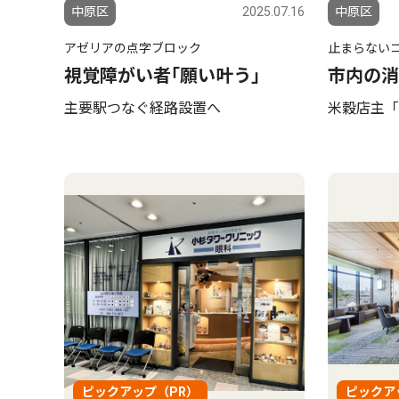
中原区
2025.07.16
中原区
アゼリアの点字ブロック
止まらない
視覚障がい者｢願い叶う｣
市内の消
主要駅つなぐ経路設置へ
米穀店主「
ピックアップ（PR）
ピックア