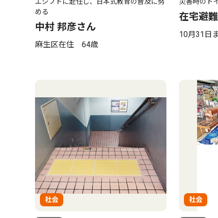
エジプトに赴任し、日本式教育の普及に努
災害時のト
める
在宅避難
中村 邦彦さん
10月31
麻生区在住 64歳
社会
社会