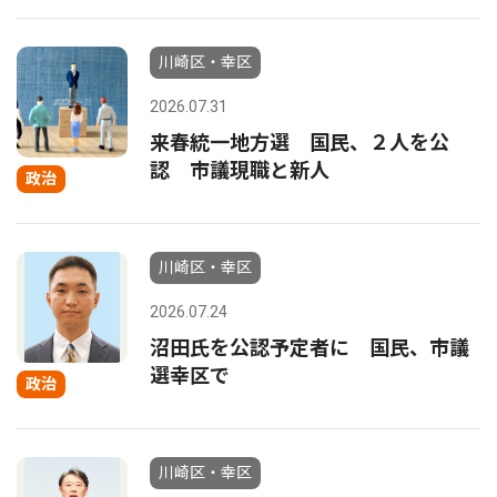
川崎区・幸区
2026.07.31
来春統一地方選 国民、２人を公
認 市議現職と新人
政治
川崎区・幸区
2026.07.24
沼田氏を公認予定者に 国民、市議
選幸区で
政治
川崎区・幸区