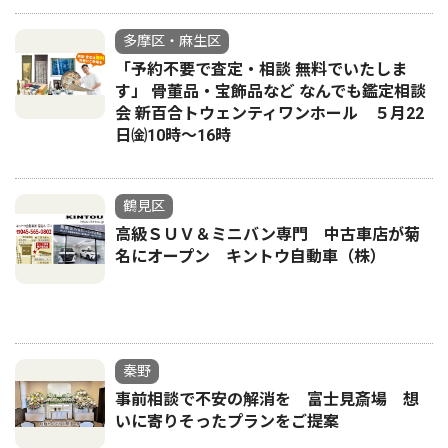
多摩区・麻生区
「予約不要で査定・相談 無料でいたしま
す」 骨董品・宝飾品など なんでも鑑定相談
会 新百合トウェンティワンホール ５月22
日㈮10時～16時
鶴見区
高級ＳＵＶ＆ミニバン専門 中古車店が菊
名にオープン キントウ自動車（株）
秦野
事前相談で不安の解消を 富士見斎場 想
いに寄りそったプランをご提案