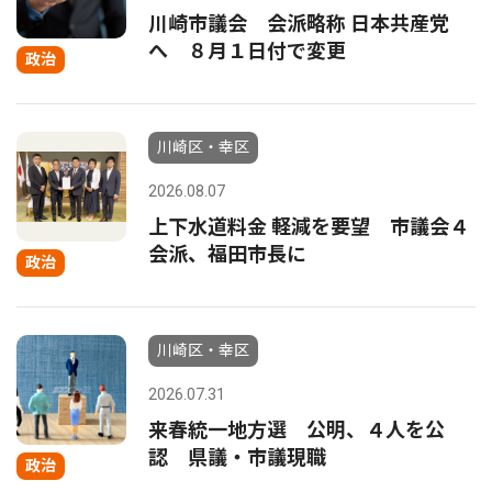
川崎市議会 会派略称 日本共産党
へ ８月１日付で変更
政治
川崎区・幸区
2026.08.07
上下水道料金 軽減を要望 市議会４
会派、福田市長に
政治
川崎区・幸区
2026.07.31
来春統一地方選 公明、４人を公
認 県議・市議現職
政治