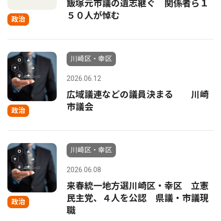
飯塚元市議の遺志継ぐ 関係者ら１
５０人が悼む
政治
川崎区・幸区
2026.06.12
広域議連などの議員決まる 川崎
市議会
政治
川崎区・幸区
2026.06.08
来春統一地方選川崎区・幸区 立憲
民主党、４人を公認 県議・市議現
政治
職