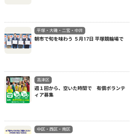
平塚・大磯・二宮・中井
朝市で旬を味わう ５月17日 平塚競輪場で
高津区
週１回から、空いた時間で 有償ボランテ
ィア募集
中区・西区・南区