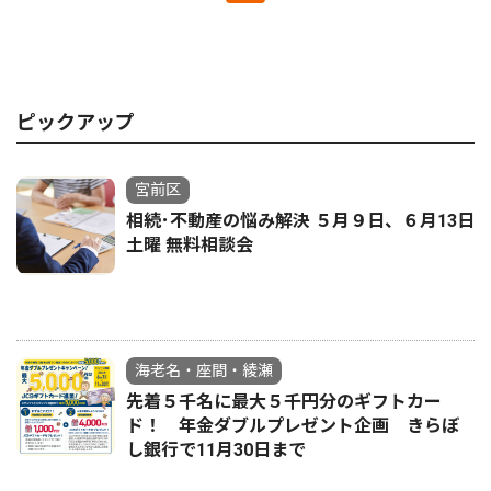
ピックアップ
宮前区
相続･不動産の悩み解決 ５月９日、６月13日
土曜 無料相談会
海老名・座間・綾瀬
先着５千名に最大５千円分のギフトカー
ド！ 年金ダブルプレゼント企画 きらぼ
し銀行で11月30日まで