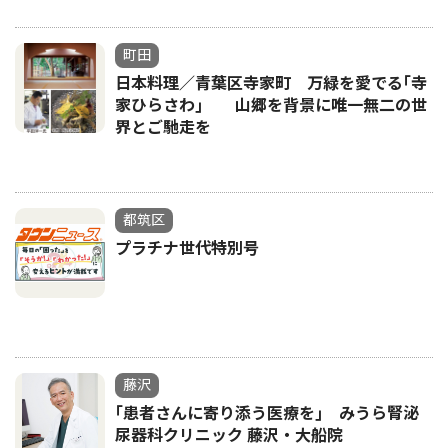
町田
日本料理／青葉区寺家町 万緑を愛でる｢寺
家ひらさわ｣ 山郷を背景に唯一無二の世
界とご馳走を
都筑区
プラチナ世代特別号
藤沢
｢患者さんに寄り添う医療を｣ みうら腎泌
尿器科クリニック 藤沢・大船院