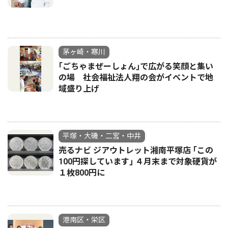
茅ヶ崎・寒川
｢ごちゃまぜーしょん｣で広がる笑顔と集い
の場 社会福祉法人翔の会がイベントで地
域盛り上げ
平塚・大磯・二宮・中井
売るナビ ジアウトレット湘南平塚店 ｢この
100円探しています｣ ４月末まで対象硬貨が
１枚800円に
港南区・栄区