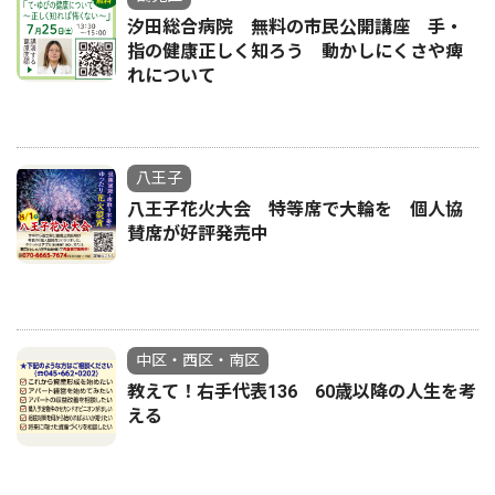
汐田総合病院 無料の市民公開講座 手・
指の健康正しく知ろう 動かしにくさや痺
れについて
八王子
八王子花火大会 特等席で大輪を 個人協
賛席が好評発売中
中区・西区・南区
教えて！右手代表136 60歳以降の人生を考
える