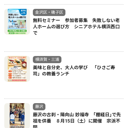
金沢区・磯子区
無料セミナー 参加者募集 失敗しない老
人ホームの選び方 シニアホテル横浜西口
で
横須賀・三浦
美味と自分史、大人の学び 「ひさご寿
司」の教養ランチ
藤沢
藤沢の古刹・陽向山 妙福寺 ｢棚経日｣で先
祖を供養 ８月15日（土）に開催 宗派不
問