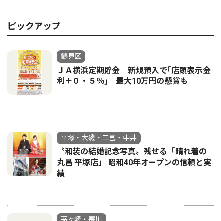
ピックアップ
鶴見区
ＪＡ横浜定期貯金 新規預入で｢店頭表示金
利＋０・５％｣ 最大10万円の懸賞も
平塚・大磯・二宮・中井
〝和装の結婚記念写真〟残せる「晴れ着の
丸昌 平塚店」 昭和40年オープンの信頼と実
績
茅ヶ崎・寒川