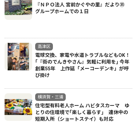
『ＮＰＯ法人 宮前かぐやの里』だより㉟
グループホームでの１日
高津区
電球交換、家電や水道トラブルなどもOK！
｢『街のでんきやさん』気軽に利用を｣ 今年
創業55年 上作延「メーコーデンキ」が呼
び掛け
横須賀・三浦
住宅型有料老人ホーム ハビタスカーマ ゆ
とりの住環境で｢楽しく暮らす｣ 連休中の
短期入所（ショートステイ）も対応