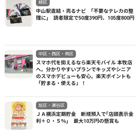
緑区
中山駅直結・売るナビ ｢不要なテレカの整
理に｣ 読者限定で50度390円、105度800円
中区・西区・南区
スマホ代を抑えるなら楽天モバイル 本牧店
へ。分かりやすいプランでキッズやシニア
のスマホデビューも安心。楽天ポイントも
「貯まる・使える」！
旭区・瀬谷区
ＪＡ横浜定期貯金 新規預入で｢店頭表示金
利＋０・５％｣ 最大10万円の懸賞も