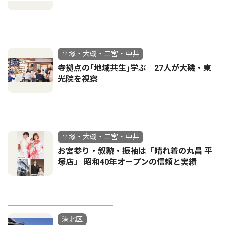
平塚・大磯・二宮・中井
寺拠点の｢地域共生｣学ぶ 27人が大磯・東
光院を視察
平塚・大磯・二宮・中井
お宮参り・叙勲・振袖は「晴れ着の丸昌 平
塚店」 昭和40年オープンの信頼と実績
港北区