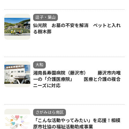
逗子・葉山
仙光院 お墓の不安を解消 ペットと入れ
る樹木葬
大和
湘南長寿園病院（藤沢市） 藤沢市内唯
一の「介護医療院」 医療と介護の複合
ニーズに対応
さがみはら南区
「こんな活動やってみたい」を応援！相模
原市社協の福祉活動助成事業