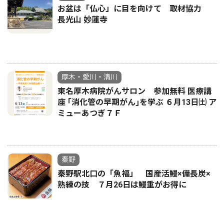
お盆は「仏心」に目を向けて 取材協力
長光山 妙蓮寺
厚木・愛川・清川
東名厚木病院がんサロン 参加無料 医療講
座 ｢消化管の早期がん｣を学ぶ ６月13日㈯ ア
ミューあつぎ７Ｆ
秦野
秦野駅北口の「魚福」 国産活鰻×備長炭×
熟練の技 ７月26日は鰻重がお得に