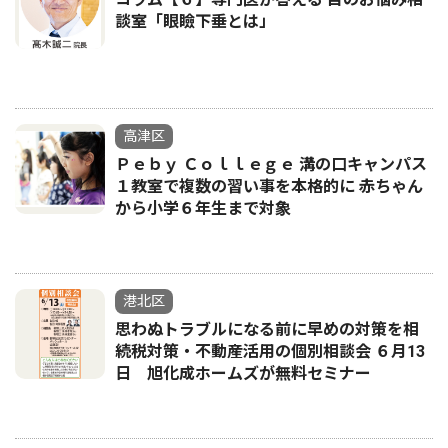
談室「眼瞼下垂とは」
高津区
Ｐｅｂｙ Ｃｏｌｌｅｇｅ 溝の口キャンパス
１教室で複数の習い事を本格的に 赤ちゃん
から小学６年生まで対象
港北区
思わぬトラブルになる前に早めの対策を相
続税対策・不動産活用の個別相談会 ６月13
日 旭化成ホームズが無料セミナー