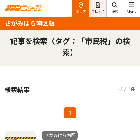
エリア
会社・IR
検索
Menu
さがみはら南区版
記事を検索（タグ：「市民税」の検
索）
検索結果
1-1 / 1件
1
さがみはら南区