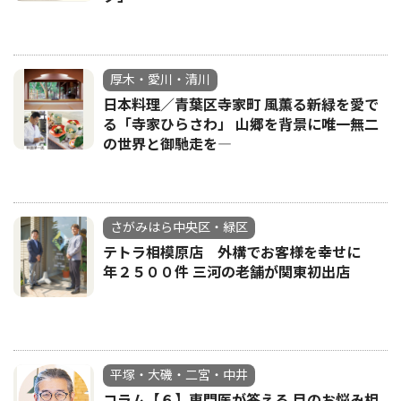
厚木・愛川・清川
日本料理／青葉区寺家町 風薫る新緑を愛で
る「寺家ひらさわ」 山郷を背景に唯一無二
の世界と御馳走を―
さがみはら中央区・緑区
テトラ相模原店 外構でお客様を幸せに
年２５００件 三河の老舗が関東初出店
平塚・大磯・二宮・中井
コラム【６】専門医が答える 目のお悩み相