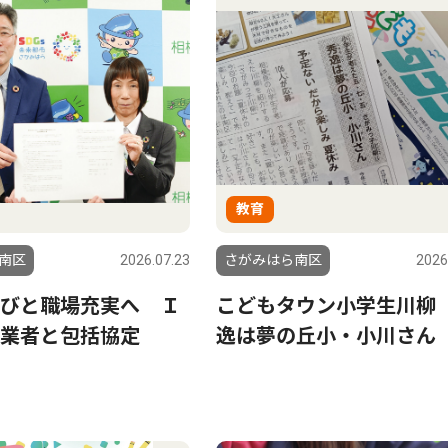
教育
南区
2026.07.23
さがみはら南区
2026
びと職場充実へ Ｉ
こどもタウン小学生川柳
業者と包括協定
逸は夢の丘小・小川さん