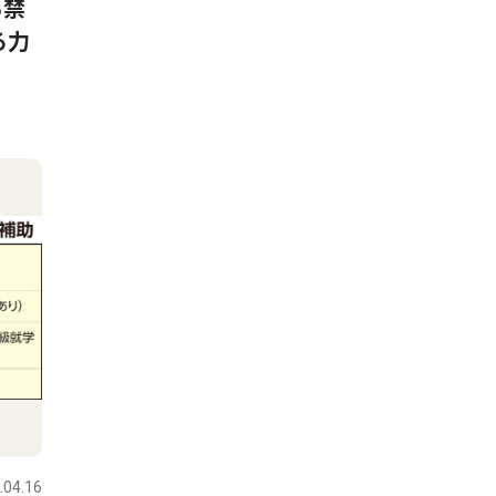
ら禁
る力
.04.16