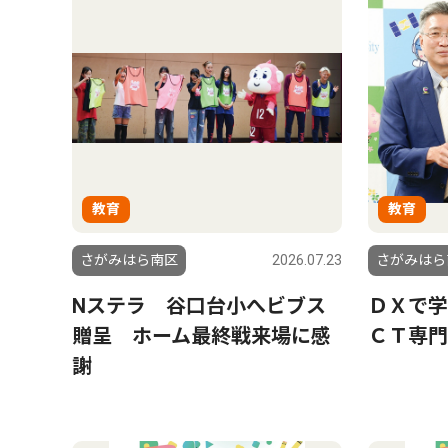
教育
教育
さがみはら南区
2026.07.23
さがみはら
Nステラ 谷口台小へビブス
ＤＸで学
贈呈 ホーム最終戦来場に感
ＣＴ専門
謝