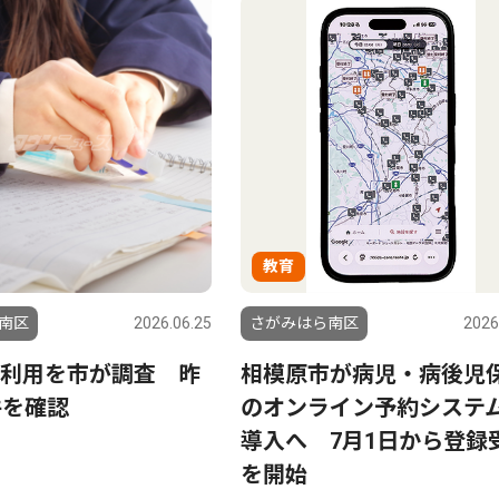
教育
南区
2026.06.25
さがみはら南区
2026
利用を市が調査 昨
相模原市が病児・病後児
件を確認
のオンライン予約システ
導入へ 7月1日から登録
を開始