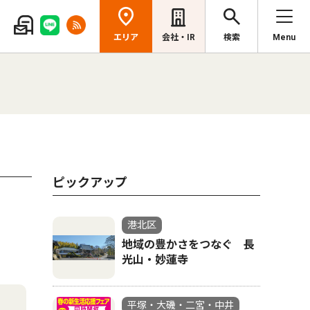
エリア
会社・IR
検索
Menu
ピックアップ
港北区
地域の豊かさをつなぐ 長
光山・妙蓮寺
平塚・大磯・二宮・中井