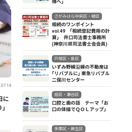
様へ｣
さがみはら中央区・緑区
相続のワンポイント
vol.49 ｢相続登記費用の計
算｣ 井口司法書士事務所
(神奈川県司法書士会会員)
戸塚区・泉区
いずみ野線沿線の不動産は
｢リバブルに｣ 東急リバブル
二俣川センター
.07.14
旭区・瀬谷区
日に
口腔と歯の話 テーマ「お
り」
口の体操でＱＯＬアップ」
多摩区・麻生区