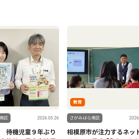
教育
南区
2026.05.26
さがみはら南区
2026
 待機児童９年ぶり
相模原市が注力するネッ