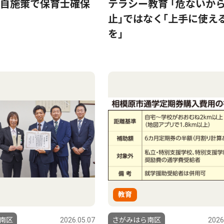
自施策で保育士確保
テラシー教育 ｢危ないか
止｣ではなく｢上手に使え
を｣
教育
南区
2026.05.07
さがみはら南区
2026