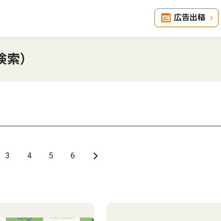
広告出稿
検索）
3
4
5
6