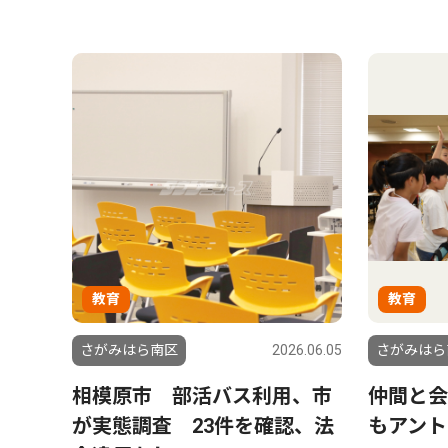
教育
教育
さがみはら南区
2026.06.05
さがみはら
相模原市 部活バス利用、市
仲間と会
が実態調査 23件を確認、法
もアント