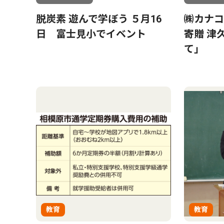
脱炭素 遊んで学ぼう ５月16
㈱カナコ
日 富士見小でイベント
寄贈 津
て」
教育
教育