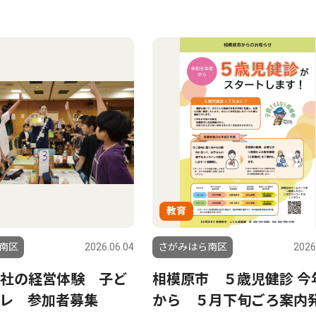
教育
南区
2026.06.04
さがみはら南区
2026
社の経営体験 子ど
相模原市 ５歳児健診 今
レ 参加者募集
から ５月下旬ごろ案内