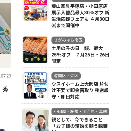
葉山家具平塚店・小田原店
展示入替品最大30％オフ 新
生活応援フェアも ４月30日
㈭まで開催中
さがみはら南区
土用の丑の日 鰻、最大
25％オフ ７月25日・26日
限定
港南区・栄区
.07.23
ウスイホーム上大岡店 片付
 秀
け不要で即金買取り 秘密厳
守・即日対応
小田原・箱根・湯河原・真鶴
親として、今できること
「お子様の結婚を願う親御