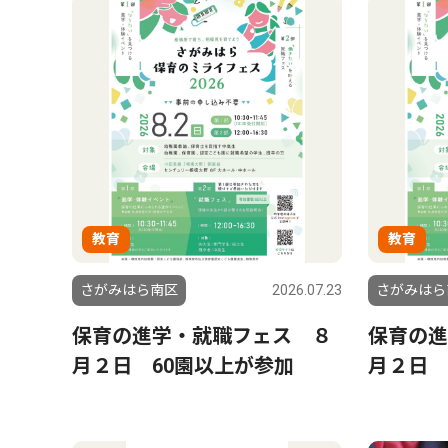
教育
教育
さがみはら南区
2026.07.23
さがみはら
保育の進学・就職フェス ８
保育の進
月２日 60園以上が参加
月２日 