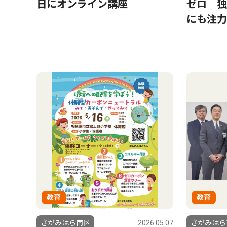
日にオンライン講座
ゼロ 独
にも注力
教育
教育
さがみはら南区
2026.05.07
さがみはら