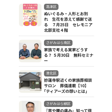
高津区
ぬいぐるみ・人形とお別
れ 生花を添えて感謝で送
る ７月25日 セレモニア
北部支社４階
さがみはら南区
家族で考える実家どうす
る？ ５月30日 無料セミナ
ー
港北区
妙蓮寺駅近くの家族葬相談
サロン 葬儀連載【10】
｢ティアーズの想いとは｣
さがみはら緑区
『首や腰の痛み』知って得