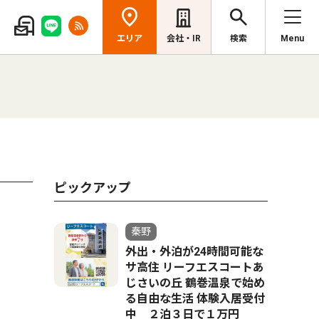
エリア
会社・IR
検索
Menu
ピックアップ
秦野
外出・外泊が24時間可能な
サ高住 リーフエスコートあ
じさいの丘 鶴巻温泉で始め
る自由な生活 体験入居受付
中 ２泊３日で１万円