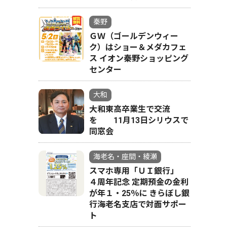
秦野
ＧＷ（ゴールデンウィー
ク）はショー＆メダカフェ
ス イオン秦野ショッピング
センター
大和
大和東高卒業生で交流
を 11月13日シリウスで
同窓会
海老名・座間・綾瀬
スマホ専用「ＵＩ銀行」
４周年記念 定期預金の金利
が年１・25％に きらぼし銀
行海老名支店で対面サポー
ト