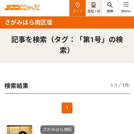
エリア
会社・IR
検索
Menu
さがみはら南区版
記事を検索（タグ：「第1号」の検
索）
検索結果
1-1 / 1件
1
さがみはら南区