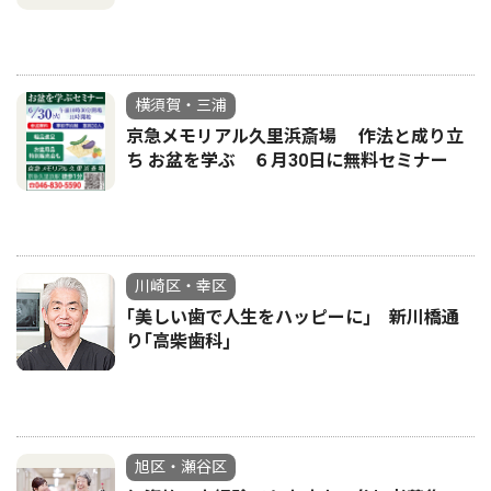
横須賀・三浦
京急メモリアル久里浜斎場 作法と成り立
ち お盆を学ぶ ６月30日に無料セミナー
川崎区・幸区
｢美しい歯で人生をハッピーに｣ 新川橋通
り｢高柴歯科｣
旭区・瀬谷区