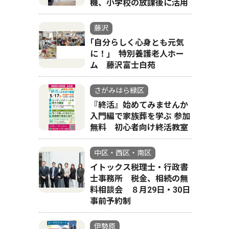
機、小学校の放課後に活用
藤沢
｢自分らしく心身とも元気
に！｣ 特別養護老人ホー
ム 藤沢富士白苑
さがみはら緑区
『終活』始めてみませんか
入門編で家族葬を学ぶ 参加
無料 初心者向け終活教室
中区・西区・南区
イトックス税理士・行政書
士事務所 税金、相続の無
料相談会 ８月29日・30日
事前予約制
伊勢原