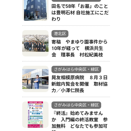
田名で58年「お墓」のこと
は豊明石材 自社施工にこだ
わり
港北区
寄稿 やまゆり園事件から
10年が経って 横浜共生
会 理事長 村松紀美枝
さがみはら中央区・緑区
晃友相模原病院 ８月３日
新館内覧会を開催 取材協
力／小澤仁院長
さがみはら中央区・緑区
『終活』始めてみません
か 入門編の終活教室 参
加無料 どなたでも参加可