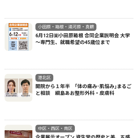
小田原・箱根・湯河原・真鶴
6月12日㈮小田原箱根 合同企業説明会 大学
～専門生、就職希望の45歳位まで
港北区
開院から１年半 ｢体の痛み･肌悩み｣まるご
と相談 綱島あお整形外科・皮膚科
中区・西区・南区
企業展示オープン 資生堂の歴史と美、五感