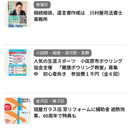
青葉区
相続相談、遺言書作成は 川村屋司法書士
事務所
小田原・箱根・湯河原・真鶴
人気の生涯スポーツ 小田原市ボウリング
協会主催 「健康ボウリング教室」募集
中 初心者向き 参加費１千円（全６回）
金沢区・磯子区
旭屋ガラス店 窓リフォームに補助金 遮熱効
果、65周年で特典も