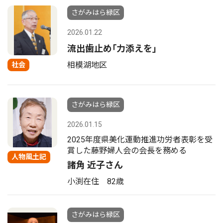
さがみはら緑区
2026.01.22
流出歯止め｢力添えを｣
相模湖地区
社会
さがみはら緑区
2026.01.15
2025年度県美化運動推進功労者表彰を受
賞した藤野婦人会の会長を務める
人物風土記
諸角 近子さん
小渕在住 82歳
さがみはら緑区