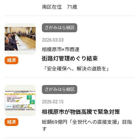
南区在住 71歳
さがみはら緑区
2026.03.03
相模原市×市商連
街路灯管理めぐり結束
経済
「安全確保へ、解決の道筋を｣
さがみはら緑区
2026.02.15
相模原市が物価高騰で緊急対策
総額69億円「全世代への直接支援」目指
経済
す