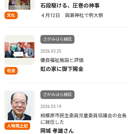
石段駆ける、圧巻の神事
４月12日 與瀬神社で例大祭
文化
さがみはら緑区
2026.03.25
優良福祉施設と評価
虹の家に御下賜金
社会
さがみはら緑区
2026.03.19
相模原市民生委員児童委員協議会の会長
に就任した
人物風土記
岡城 孝雄さん