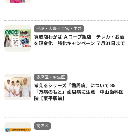
平塚・大磯・二宮・中井
買取店わかば Ａコープ旭店 テレカ・お酒
を現金化 強化キャンペーン ７月31日まで
多摩区・麻生区
考えるシリーズ「歯周病」について 85
「万病のもと」歯周病に注意 中山歯科医
院【栗平駅前】
高津区