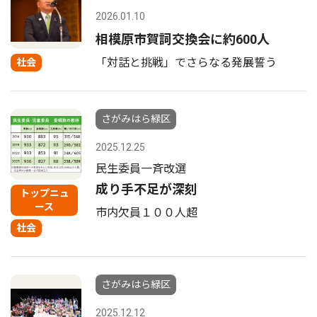
2026.01.10
相模原市賀詞交換会に約600人
「対話と挑戦」でさらなる発展誓う
社会
さがみはら緑区
2025.12.25
民生委員一斉改選
成り手不足が深刻
トップニュ
ース
市内欠員１００人超
社会
さがみはら緑区
2025.12.12