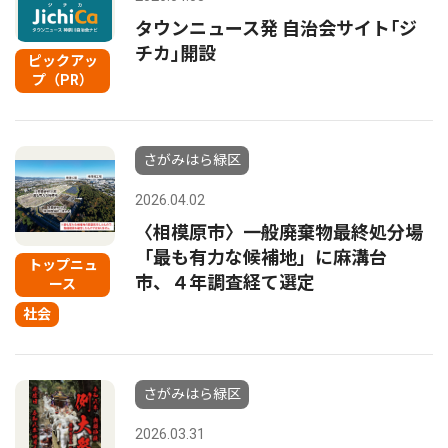
タウンニュース発 自治会サイト｢ジ
チカ｣開設
ピックアッ
プ（PR）
さがみはら緑区
2026.04.02
〈相模原市〉一般廃棄物最終処分場
「最も有力な候補地」に麻溝台
トップニュ
市、４年調査経て選定
ース
社会
さがみはら緑区
2026.03.31