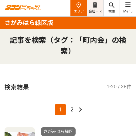
エリア
会社・IR
検索
Menu
さがみはら緑区版
記事を検索（タグ：「町内会」の検
索）
検索結果
1-20 / 38件
1
2
さがみはら緑区