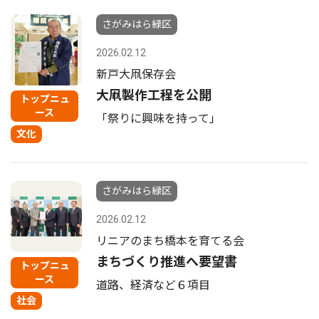
さがみはら緑区
2026.02.12
新戸大凧保存会
大凧製作工程を公開
トップニュ
ース
「祭りに興味を持って」
文化
さがみはら緑区
2026.02.12
リニアのまち橋本を育てる会
まちづくり推進へ要望書
トップニュ
ース
道路、経済など６項目
社会