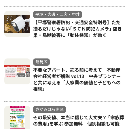
平塚・大磯・二宮・中井
【平塚警察署防犯・交通安全特別号】ただ
撮るだけじゃない｢ＳＣＮ防犯カメラ｣ 空き
巣・鳥獣被害に「動体検知」が効く
鶴見区
不要なアパート、売る前に考えて 不動産
会社経営者が解説 vol.13 中央プランナー
と共に考える「大家業の価値と子どもへの
相続」
さがみはら南区
その最安値、本当に信じて大丈夫？ ｢家族葬
の費用｣を学ぶ 参加無料 個別相談も可能