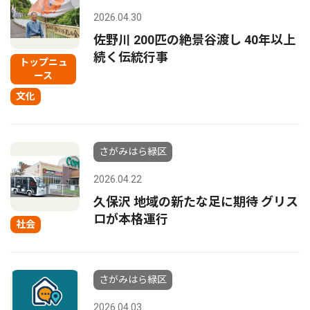
2026.04.30
佐野川 200匹の絶景谷渡し 40年以上
続く伝統行事
トップニュ
ース
文化
さがみはら緑区
2026.04.22
久保沢 地域の新たな足に期待 グリス
ロが本格運行
社会
さがみはら緑区
2026.04.03