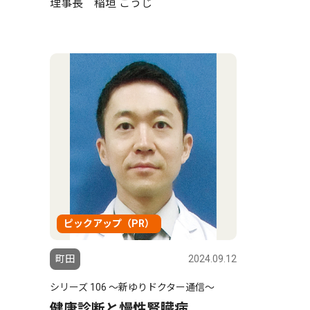
理事長 稲垣 こうじ
ピックアップ（PR）
町田
2024.09.12
シリーズ 106 〜新ゆりドクター通信〜
健康診断と慢性腎臓病