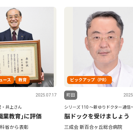
ュース
教育
ピックアップ（PR）
2025.07.17
町田
2025
営・井上さん
シリーズ 110 〜新ゆりドクター通信
職業教育｣に評価
脳ドックを受けましょう
科省から表彰
三成会 新百合ヶ丘総合病院