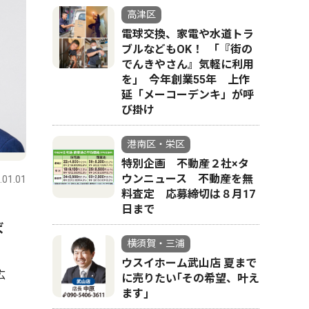
高津区
電球交換、家電や水道トラ
ブルなどもOK！ ｢『街の
でんきやさん』気軽に利用
を｣ 今年創業55年 上作
延「メーコーデンキ」が呼
び掛け
港南区・栄区
特別企画 不動産２社×タ
ウンニュース 不動産を無
.01.01
料査定 応募締切は８月17
日まで
ば
横須賀・三浦
ウスイホーム武山店 夏まで
広
に売りたい｢その希望、叶え
ます｣