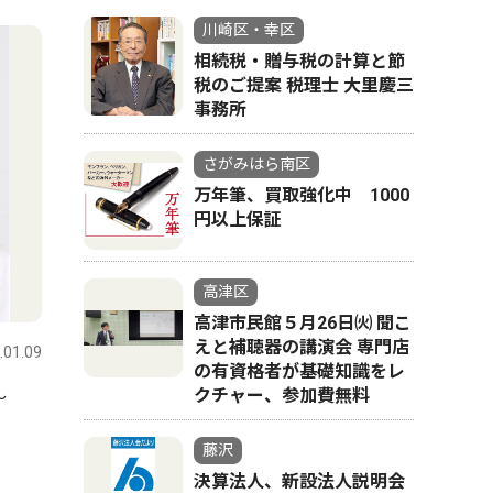
川崎区・幸区
相続税・贈与税の計算と節
税のご提案 税理士 大里慶三
事務所
さがみはら南区
万年筆、買取強化中 1000
円以上保証
高津区
高津市民館５月26日㈫ 聞こ
えと補聴器の講演会 専門店
.01.09
の有資格者が基礎知識をレ
クチャー、参加費無料
〜
藤沢
決算法人、新設法人説明会