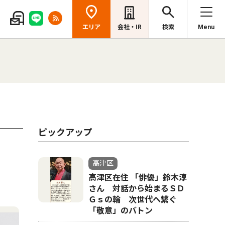
エリア
会社・IR
検索
Menu
ピックアップ
高津区
高津区在住 「俳優」鈴木淳
さん 対話から始まるＳＤ
Ｇｓの輪 次世代へ繋ぐ
「敬意」のバトン