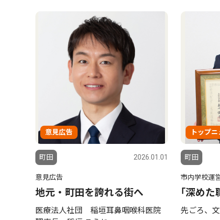
意見広告
トップニ
町田
2026.01.01
町田
意見広告
市内学校運
地元・町田を誇れる街へ
｢深めた
医療法人社団 稲垣耳鼻咽喉科医院
先ごろ、文