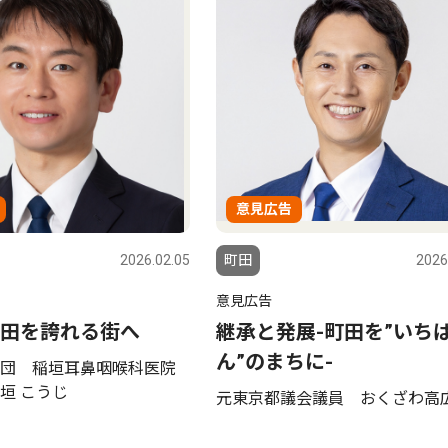
意見広告
2026.02.05
町田
2026
意見広告
田を誇れる街へ
継承と発展-町田を”いち
ん”のまちに-
団 稲垣耳鼻咽喉科医院
垣 こうじ
元東京都議会議員 おくざわ高