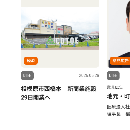
経済
意見広告
町田
2026.05.28
町田
意見広告
相模原市西橋本 新商業施設
地元・町
29日開業へ
医療法人社
理事長 稲