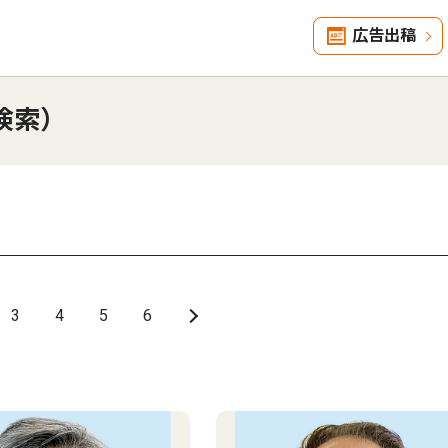
広告出稿
検索）
3
4
5
6