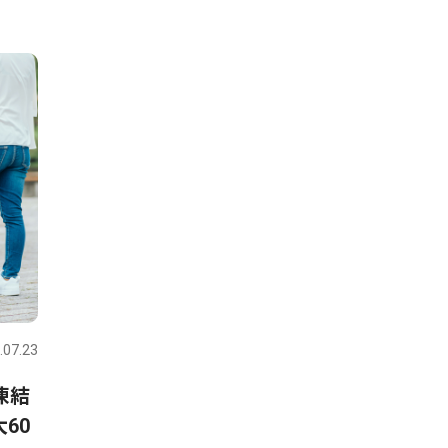
.07.23
凍結
60