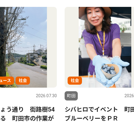
ュース
社会
社会
2026.07.30
町田
2026
ょう通り 街路樹54
シバヒロでイベント 町
る 町田市の作業が
ブルーベリーをＰＲ