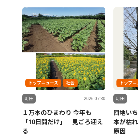
トップニュース
社会
トップニ
町田
2026.07.30
町田
１万本のひまわり 今年も
団地いち
「10日間だけ」 見ごろ迎え
本が枯れ
る
原因