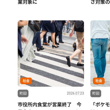
業対象に
さ対策の
社会
社会
町田
2026.07.23
町田
市役所内食堂が営業終了 今
「ポケモ