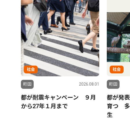
社会
社会
町田
2026.08.01
町田
都が耐震キャンペーン ９月
都が発表
から27年１月まで
育つ 多
生