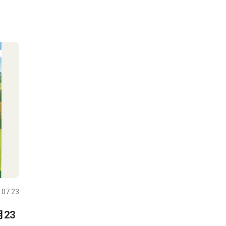
.07.23
23