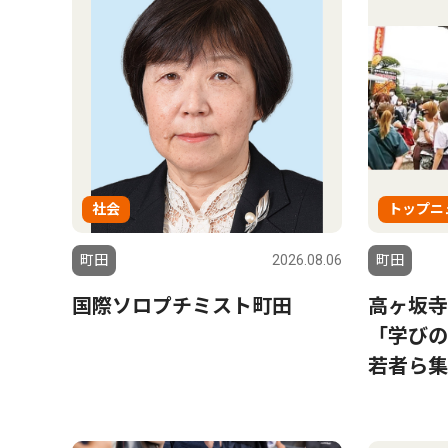
社会
トップニ
町田
2026.08.06
町田
国際ソロプチミスト町田
高ヶ坂寺
「学び
若者ら集