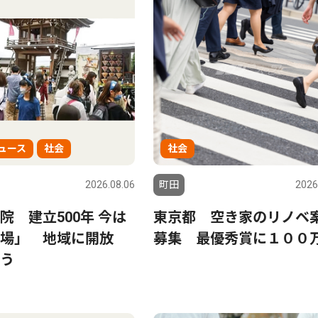
ュース
社会
社会
2026.08.06
町田
2026
院 建立500年 今は
東京都 空き家のリノベ
の場」 地域に開放
募集 最優秀賞に１００
う