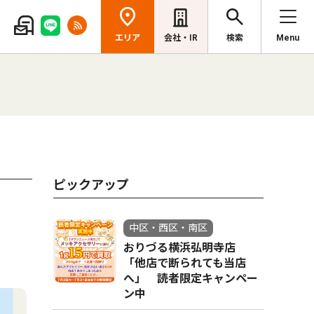
エリア
会社・IR
検索
Menu
ピックアップ
中区・西区・南区
おりづる横浜弘明寺店
「他店で断られても当店
へ」 読者限定キャンペー
ン中