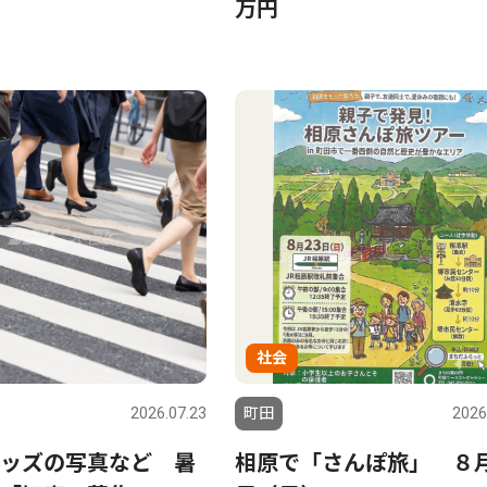
万円
社会
2026.07.23
町田
2026
ッズの写真など 暑
相原で「さんぽ旅」 ８月