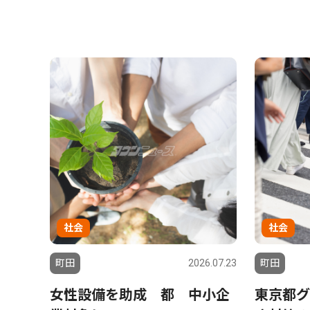
社会
社会
町田
2026.07.23
町田
女性設備を助成 都 中小企
東京都グ