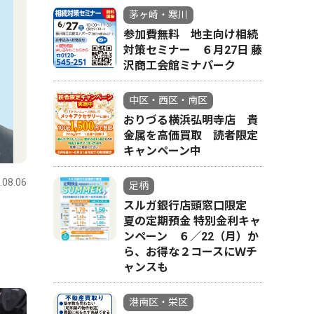
茅ヶ崎・寒川
参加費無料 地主向け相続
対策セミナー ６月27日 藤
沢商工会館ミナパーク
中区・西区・南区
おりづる横浜弘明寺店 貴
金属を高価買取 読者限定
キャンペーン中
.08.06
足柄
スルガ銀行店頭窓口限定
夏の定期預金 特別金利キャ
ンペーン ６／22（月）か
ら、お得な２コースにＷチ
ャンスも
港南区・栄区