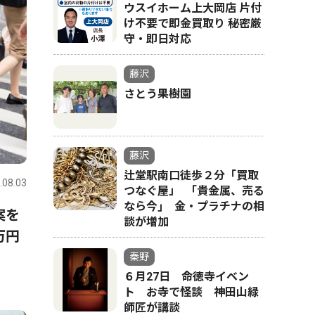
ウスイホーム上大岡店 片付
け不要で即金買取り 秘密厳
守・即日対応
藤沢
さとう果樹園
藤沢
辻堂駅南口徒歩２分「買取
.08.03
つなぐ屋」 ｢貴金属、売る
なら今｣ 金・プラチナの相
案を
談が増加
万円
秦野
６月27日 命徳寺イベン
ト お寺で怪談 神田山緑
師匠が講談