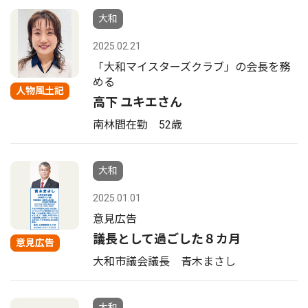
大和
2025.02.21
「大和マイスターズクラブ」の会長を務
める
人物風土記
高下 ユキエさん
南林間在勤 52歳
大和
2025.01.01
意見広告
議長として過ごした８カ月
意見広告
大和市議会議長 青木まさし
大和