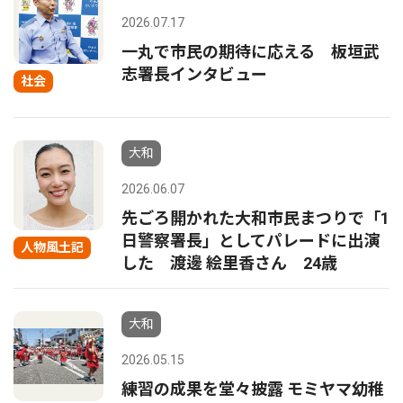
2026.07.17
一丸で市民の期待に応える 板垣武
志署長インタビュー
社会
大和
2026.06.07
先ごろ開かれた大和市民まつりで「1
日警察署長」としてパレードに出演
人物風土記
した 渡邊 絵里香さん 24歳
大和
2026.05.15
練習の成果を堂々披露 モミヤマ幼稚