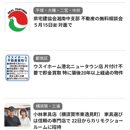
平塚・大磯・二宮・中井
県宅建協会湘南中支部 不動産の無料相談会
５月15日㈮ 対面で
都筑区
ウスイホーム港北ニュータウン店 片付け不
要で即金買取 特に築後20年以上経過の物件
横須賀・三浦
小林家具店（横須賀市東逸見町） 家具選び
は信頼の専門店で 22日からカリモクショー
ルームに招待