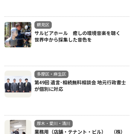
鶴見区
サルビアホール 癒しの環境音楽を聴く
世界中から採集した音色を
多摩区・麻生区
第49回 遺言･相続無料相談会 地元行政書士
が個別に対応
厚木・愛川・清川
業務用（店舗・テナント・ビル） （株）