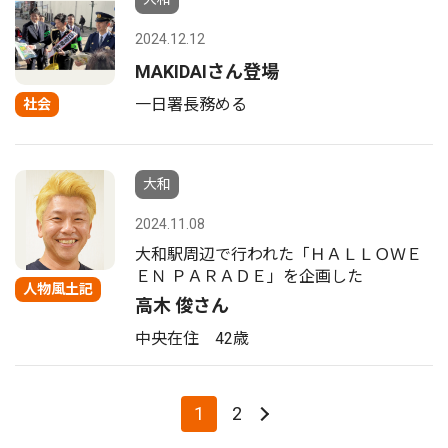
2024.12.12
MAKIDAIさん登場
一日署長務める
社会
大和
2024.11.08
大和駅周辺で行われた「ＨＡＬＬＯＷＥ
ＥＮ ＰＡＲＡＤＥ」を企画した
人物風土記
高木 俊さん
中央在住 42歳
1
2