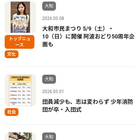
大和
2026.05.08
大和市民まつり 5/9（土）・
10（日）に開催 阿波おどり50周年企
トップニュ
画も
ース
文化
大和
2026.05.01
団員減少も、志は変わらず 少年消防
団が卒・入団式
社会
大和