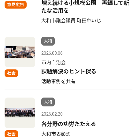
増え続ける小規模公園 再編して新
意見広告
たな活用を
大和市議会議員 町田れいじ
大和
2026.03.06
市内自治会
課題解決のヒント探る
社会
活動事例を共有
大和
2026.02.20
各分野の功労たたえる
大和市表彰式
社会