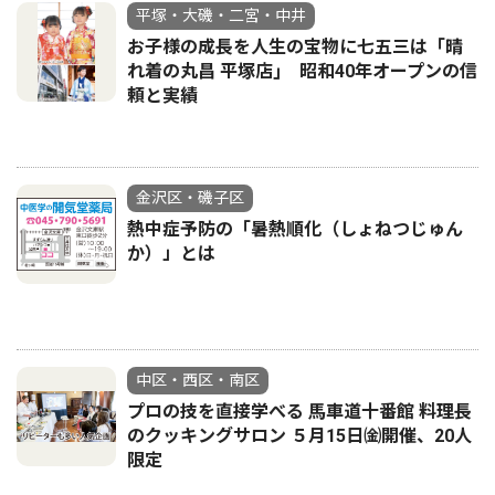
平塚・大磯・二宮・中井
お子様の成長を人生の宝物に七五三は「晴
れ着の丸昌 平塚店｣ 昭和40年オープンの信
頼と実績
金沢区・磯子区
熱中症予防の「暑熱順化（しょねつじゅん
か）」とは
中区・西区・南区
プロの技を直接学べる 馬車道十番館 料理長
のクッキングサロン ５月15日㈮開催、20人
限定