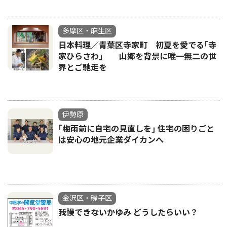
多摩区・麻生区
日本料理／青葉区寺家町 初夏を愛でる｢寺
家ひらさわ｣ 山郷を背景に唯一無二の世
界とご馳走を
伊勢原
｢梅雨前に自宅の見直しを｣ 住宅の困りごと
は安心の地元企業ダイカンへ
金沢区・磯子区
我慢できないかゆみ どうしたらいい？