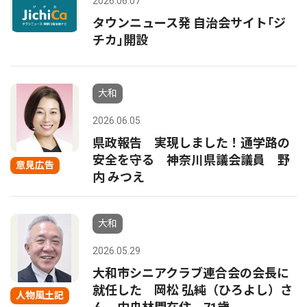
2026.06.07
タウンニュース発 自治会サイト｢ジ
チカ｣開設
大和
2026.06.05
県政報告 実現しました！通学路の
安全を守る 神奈川県議会議員 野
意見広告
内 みつえ
大和
2026.05.29
大和市シニアクラブ連合会の会長に
就任した 岡松 弘純（ひろよし）さ
人物風土記