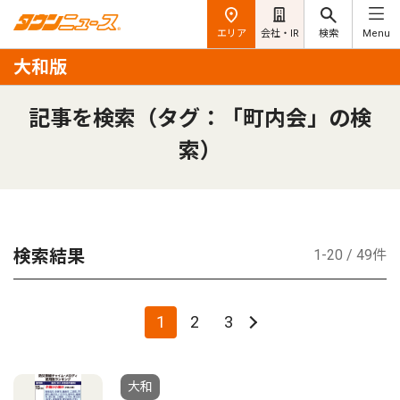
エリア
会社・IR
検索
Menu
大和版
記事を検索（タグ：「町内会」の検
索）
検索結果
1-20 / 49件
1
2
3
大和