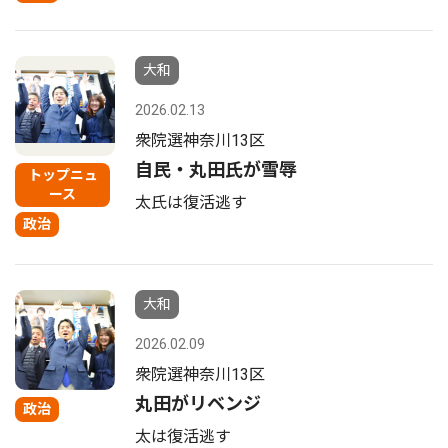
大和
2026.02.13
衆院選神奈川13区
自民・丸田氏が雪辱
トップニュ
ース
太氏は復活逃す
政治
大和
2026.02.09
衆院選神奈川13区
丸田がリベンジ
政治
太は復活逃す