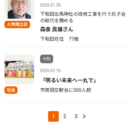
2026.01.30
下和田左馬神社の改修工事を行う氏子会
の総代を務める
人物風土記
森泉 良雄さん
下和田在住 77歳
大和
2026.01.16
「明るい未来へ一丸で」
市賀詞交歓会に500人超
社会
1
2
3