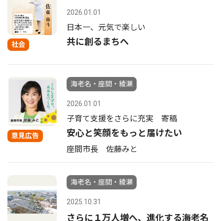
2026.01.01
日本一、元気で楽しい
共に創るまちへ
社会
海老名・座間・綾瀬
2026.01.01
子育て支援をさらに充実 寄稿
安心と笑顔をもっと届けたい
意見広告
座間市長 佐藤みと
海老名・座間・綾瀬
2025.10.31
さらに１万人増へ、進化する海老名