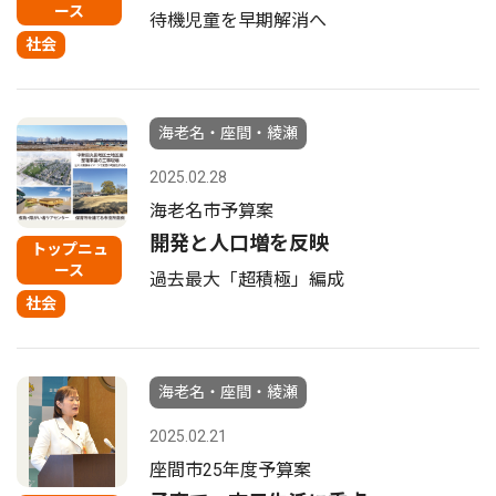
ース
待機児童を早期解消へ
社会
海老名・座間・綾瀬
2025.02.28
海老名市予算案
開発と人口増を反映
トップニュ
ース
過去最大「超積極」編成
社会
海老名・座間・綾瀬
2025.02.21
座間市25年度予算案