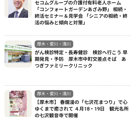
セコムグループの介護付有料老人ホーム
「コンフォートガーデンあざみ野」 相続・
終活セミナー＆見学会 「シニアの相続・終
活の悩みと傾向と対策」
厚木・愛川・清川
がん検診特定・長寿健診 検診へ行こう 早
期発見・予防 厚木市中町交差点そば あ
つぎファミリークリニック
厚木・愛川・清川
【厚木市】 春爛漫の「七沢花まつり」で心
ゆくまで癒されて ４月18・19日 観光名所
の七沢観音寺で開催