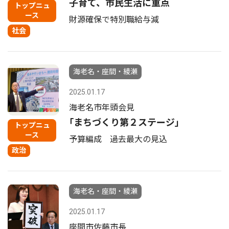
子育て、市民生活に重点
トップニュ
ース
財源確保で特別職給与減
社会
海老名・座間・綾瀬
2025.01.17
海老名市年頭会見
｢まちづくり第２ステージ｣
トップニュ
ース
予算編成 過去最大の見込
政治
海老名・座間・綾瀬
2025.01.17
座間市佐藤市長