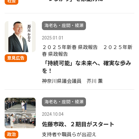
社会
海老名・座間・綾瀬
2025.01.01
２０２５年新春 県政報告 ２０２５年新
春 県政報告
意見広告
「持続可能」な未来へ、確実な歩み
を！
神奈川県議会議員 芥川 薫
海老名・座間・綾瀬
2024.10.04
佐藤市政、２期目がスタート
支持者や職員らが出迎え
政治