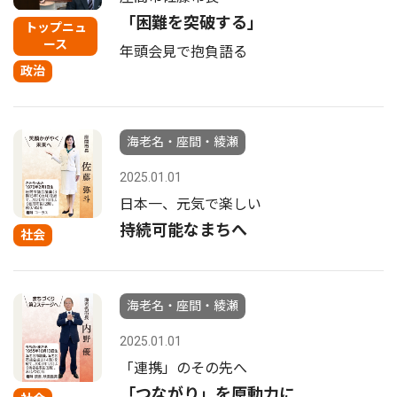
「困難を突破する」
トップニュ
ース
年頭会見で抱負語る
政治
海老名・座間・綾瀬
2025.01.01
日本一、元気で楽しい
持続可能なまちへ
社会
海老名・座間・綾瀬
2025.01.01
「連携」のその先へ
「つながり」を原動力に