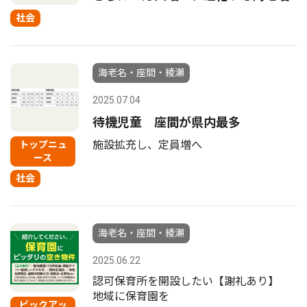
社会
海老名・座間・綾瀬
2025.07.04
待機児童 座間が県内最多
施設拡充し、定員増へ
トップニュ
ース
社会
海老名・座間・綾瀬
2025.06.22
認可保育所を開設したい【謝礼あり】
地域に保育園を
ピックアッ