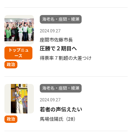
海老名・座間・綾瀬
2024.09.27
座間市佐藤市長
圧勝で２期目へ
トップニュ
ース
得票率７割超の大差つけ
政治
海老名・座間・綾瀬
2024.09.27
若者の声伝えたい
馬場佳陽氏（28）
政治