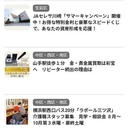
宮前区
JAセレサ川崎「サマーキャンペーン」開催
中！お得な特別金利と豪華なスピードくじ
で、あなたの資産形成を応援！
中区・西区・南区
山手駅徒歩１分 金・貴金属買取は彩宝
へ リピーター続出の理由は
中区・西区・南区
横浜駅西口バス20分「ラポール三ツ沢」
介護職スタッフ募集 見学・相談会 ８月〜
10月第３水曜・最終土曜