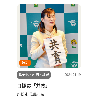
政治
海老名・座間・綾瀬
2024.01.19
目標は「共育」
座間市 佐藤市長