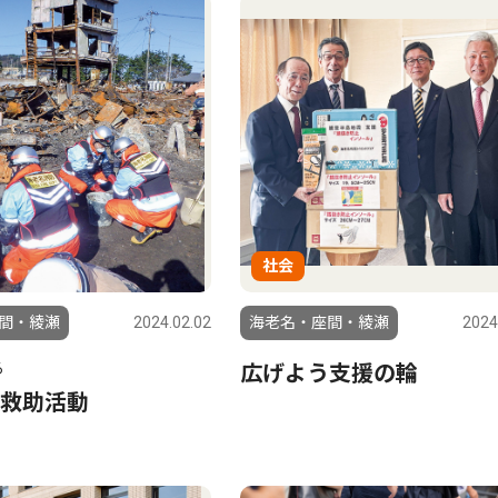
社会
間・綾瀬
2024.02.02
海老名・座間・綾瀬
2024
る
広げよう支援の輪
救助活動