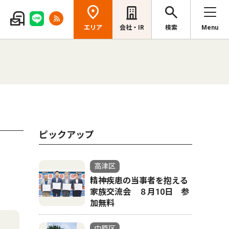
エリア
会社・IR
検索
Menu
ピックアップ
高津区
精神疾患の当事者を抱える
家族交流会 ８月10日 参
加無料
中原区