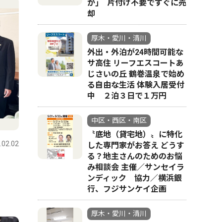
か｣ 片付け不要ですぐに売
却
厚木・愛川・清川
外出・外泊が24時間可能な
サ高住 リーフエスコートあ
じさいの丘 鶴巻温泉で始め
る自由な生活 体験入居受付
中 ２泊３日で１万円
中区・西区・南区
〝底地（貸宅地）〟に特化
.02.02
した専門家がお答え どうす
る？地主さんのためのお悩
み相談会 主催／サンセイラ
ンディック 協力／横浜銀
行、フジサンケイ企画
厚木・愛川・清川