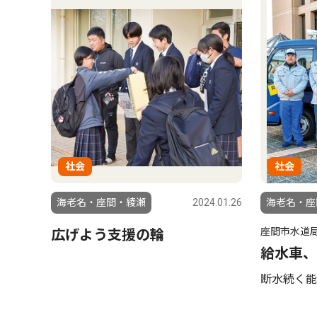
社会
社会
海老名・座間・綾瀬
2024.01.26
海老名・座
座間市水道
広げよう支援の輪
給水車、
断水続く能