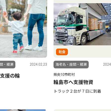
社会
間・綾瀬
2024.02.23
海老名・座間・綾瀬
2024
県央10市町村
支援の輪
輪島市へ支援物資
トラック２台が７日に到着