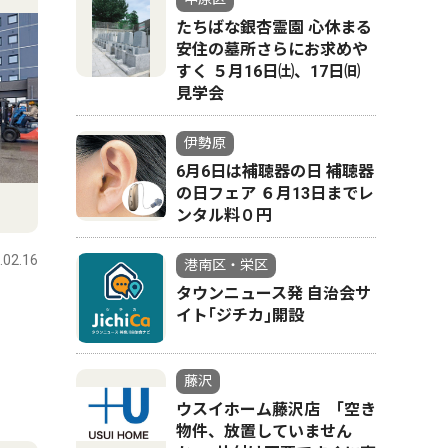
たちばな銀杏霊園 心休まる
安住の墓所さらにお求めや
すく ５月16日㈯、17日㈰
見学会
伊勢原
6月6日は補聴器の日 補聴器
の日フェア ６月13日までレ
ンタル料０円
.02.16
港南区・栄区
タウンニュース発 自治会サ
イト｢ジチカ｣開設
藤沢
ウスイホーム藤沢店 ｢空き
物件、放置していません