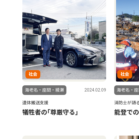
社会
社会
海老名・座間・綾瀬
2024.02.09
海老名・座
遺体搬送支援
消防士が語
犠牲者の｢尊厳守る｣
能登での