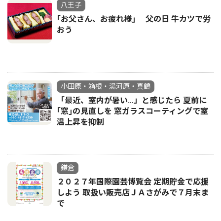
八王子
｢お父さん、お疲れ様｣ 父の日 牛カツで労
おう
小田原・箱根・湯河原・真鶴
「最近、室内が暑い…」と感じたら 夏前に
｢窓｣の見直しを 窓ガラスコーティングで室
温上昇を抑制
鎌倉
２０２７年国際園芸博覧会 定期貯金で応援
しよう 取扱い販売店ＪＡさがみで７月末ま
で