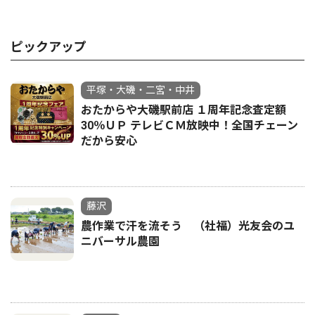
ピックアップ
平塚・大磯・二宮・中井
おたからや大磯駅前店 １周年記念査定額
30％ＵＰ テレビＣＭ放映中！全国チェーン
だから安心
藤沢
農作業で汗を流そう （社福）光友会のユ
ニバーサル農園