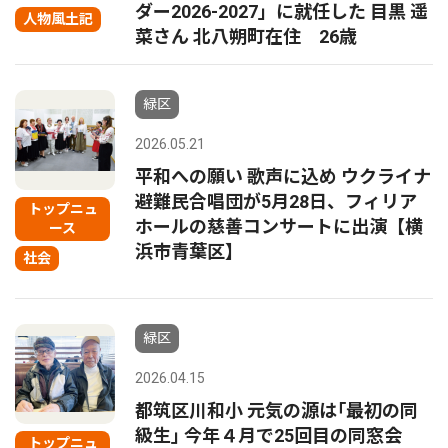
ダー2026-2027」に就任した 目黒 遥
人物風土記
菜さん 北八朔町在住 26歳
緑区
2026.05.21
平和への願い 歌声に込め ウクライナ
避難民合唱団が5月28日、フィリア
トップニュ
ホールの慈善コンサートに出演【横
ース
浜市青葉区】
社会
緑区
2026.04.15
都筑区川和小 元気の源は｢最初の同
級生｣ 今年４月で25回目の同窓会
トップニュ