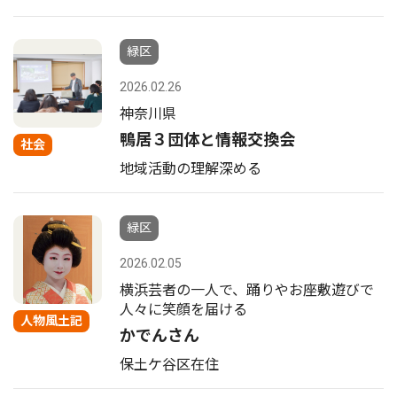
緑区
2026.02.26
神奈川県
鴨居３団体と情報交換会
社会
地域活動の理解深める
緑区
2026.02.05
横浜芸者の一人で、踊りやお座敷遊びで
人々に笑顔を届ける
人物風土記
かでんさん
保土ケ谷区在住