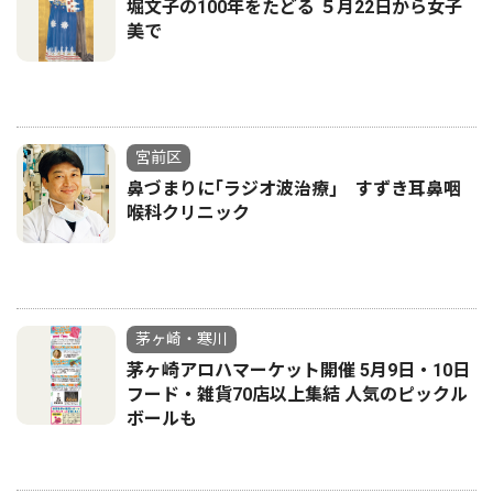
堀文子の100年をたどる ５月22日から女子
美で
宮前区
鼻づまりに｢ラジオ波治療｣ すずき耳鼻咽
喉科クリニック
茅ヶ崎・寒川
茅ヶ崎アロハマーケット開催 5月9日・10日
フード・雑貨70店以上集結 人気のピックル
ボールも