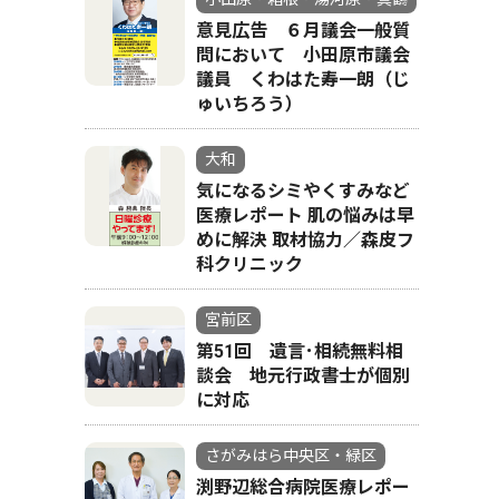
意見広告 ６月議会一般質
問において 小田原市議会
議員 くわはた寿一朗（じ
ゅいちろう）
大和
気になるシミやくすみなど
医療レポート 肌の悩みは早
めに解決 取材協力／森皮フ
科クリニック
宮前区
第51回 遺言･相続無料相
談会 地元行政書士が個別
に対応
さがみはら中央区・緑区
渕野辺総合病院医療レポー