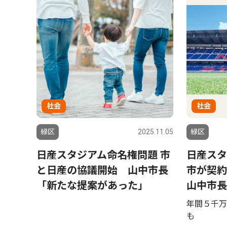
社会
社会
緑区
2025.11.05
緑区
日産スタジアム命名権問題 市
日産スタ
と日産の協議開始 山中市長
市が契
「新たな提案があった」
山中市長
年間５千万
も