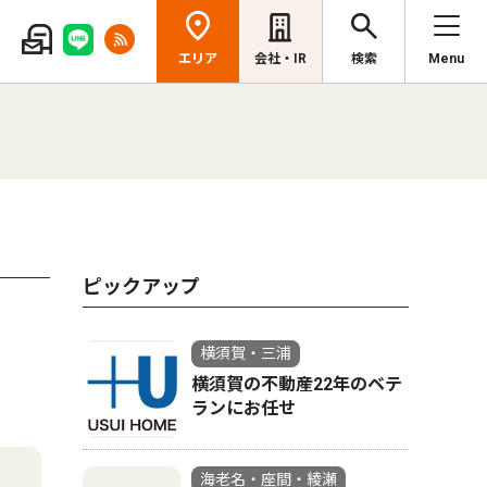
エリア
会社・IR
検索
Menu
ピックアップ
横須賀・三浦
横須賀の不動産22年のベテ
ランにお任せ
海老名・座間・綾瀬