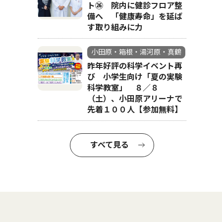
ト㉖ 院内に健診フロア整
備へ 「健康寿命」を延ば
す取り組みに力
小田原・箱根・湯河原・真鶴
昨年好評の科学イベント再
び 小学生向け「夏の実験
科学教室」 ８／８
（土）、小田原アリーナで
先着１００人【参加無料】
すべて見る