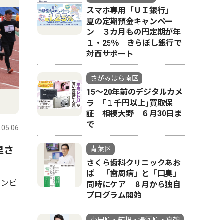
スマホ専用「ＵＩ銀行」
夏の定期預金キャンペー
ン ３カ月もの円定期が年
１・25％ きらぼし銀行で
対面サポート
さがみはら南区
15〜20年前のデジタルカメ
ラ ｢１千円以上｣買取保
証 相模大野 ６月30日ま
で
.05.06
里さ
青葉区
さくら歯科クリニックあお
ば 「歯周病」と「口臭」
リンピ
同時にケア ８月から独自
プログラム開始
小田原・箱根・湯河原・真鶴