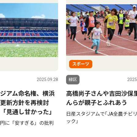
スポーツ
2025.09.28
緑区
2025
ジアム命名権、横浜
高橋尚子さんや吉田沙保
約更新方針を再検討
んらが親子とふれあう
「見通し甘かった」
日産スタジアムで｢JA全農チビ
ック｣
円に「安すぎる」の批判