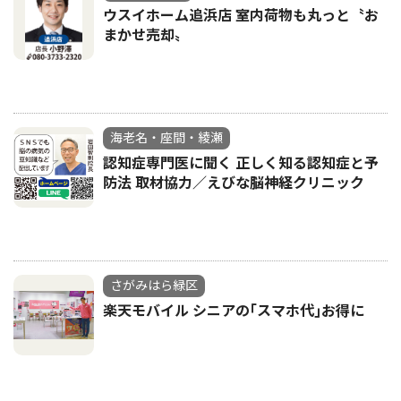
ウスイホーム追浜店 室内荷物も丸っと〝お
まかせ売却〟
海老名・座間・綾瀬
認知症専門医に聞く 正しく知る認知症と予
防法 取材協力／えびな脳神経クリニック
さがみはら緑区
楽天モバイル シニアの｢スマホ代｣お得に