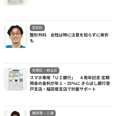
宮前区
整形外科 女性は特に注意を知らずに骨折
も
多摩区・麻生区
スマホ専用「ＵＩ銀行」 ４周年記念 定期
預金の金利が年１・25％に きらぼし銀行登
戸支店・稲田堤支店で対面サポート
横須賀・三浦