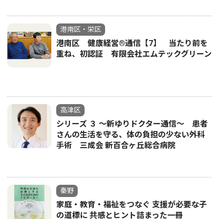
港南区・栄区
港南区 健康経営®通信【7】 当たり前を
重ね、初認証 有限会社エムテックグリーン
高津区
シリーズ ３ 〜新ゆりドクター通信〜 患者
さんの生活を守る、体の負担の少ない外科
手術 三成会 新百合ヶ丘総合病院
秦野
家庭・教育・福祉をつなぐ 支援が必要な子
の道標に 共感とヒント詰まった一冊