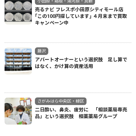
小田原・箱根・湯河原・真鶴
売るナビ フレスポ小田原シティモール店
｢この100円探しています｣ ４月末まで買取
キャンペーン中
藤沢
アパートオーナーという選択肢 足し算で
はなく、かけ算の資産活用
さがみはら中央区・緑区
二日酔い、鼻炎、疲労に 「相談薬局専売
品」という選択肢 相薬薬局グループ