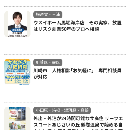
横須賀・三浦
ウスイホーム馬堀海岸店 その実家、放置
はリスク創業50年のプロへ相談
川崎区・幸区
川崎市 人権相談｢お気軽に｣ 専門相談員
が対応
小田原・箱根・湯河原・真鶴
外出・外泊が24時間可能なサ高住 リーフエ
スコートあじさいの丘 鶴巻温泉で始める自