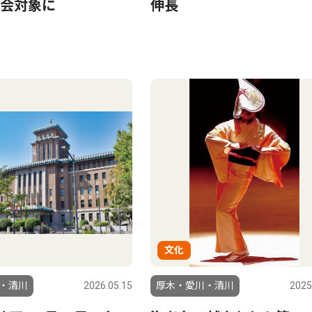
会対象に
伸長
文化
・清川
2026.05.15
厚木・愛川・清川
2025