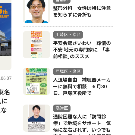
整形外科 女性は特に注意
を知らずに骨折も
川崎区・幸区
平安会館さいわい 葬儀の
不安 地元の専門家に ｢事
前相談｣のススメ
戸塚区・泉区
.06.07
入退場自由 補聴器メーカ
ーに無料で相談 ６月30
東名
日、戸塚区役所で
人に
高津区
たな
通院困難な人に「訪問診
療」で地域をサポート 気
候に左右されず、いつでも