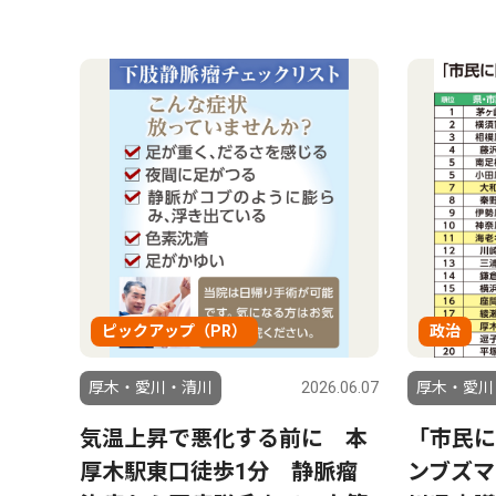
ピックアップ（PR）
政治
厚木・愛川・清川
2026.06.07
厚木・愛川
気温上昇で悪化する前に 本
「市民に
厚木駅東口徒歩1分 静脈瘤
ンブズマ