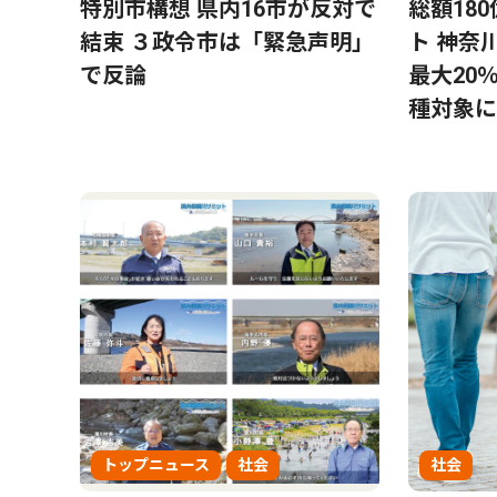
特別市構想 県内16市が反対で
総額18
結束 ３政令市は「緊急声明」
ト 神奈
で反論
最大20
種対象に
トップニュース
社会
社会