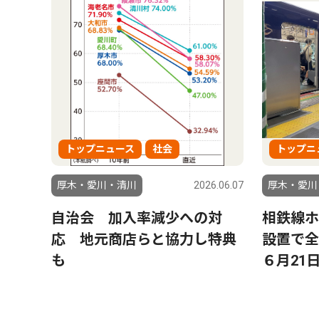
トップニュース
社会
トップニ
厚木・愛川・清川
2026.06.07
厚木・愛川
自治会 加入率減少への対
相鉄線ホ
応 地元商店らと協力し特典
設置で全
も
６月21