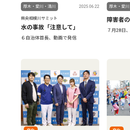
厚木・愛川・清川
2025.06.22
厚木・愛川
県央相模川サミット
障害者の
水の事故「注意して｣
７月28日
６自治体首長、動画で発信