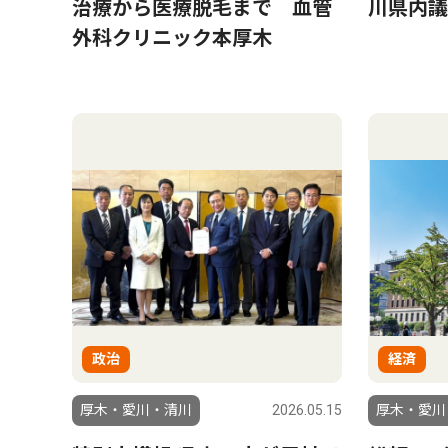
治療から医療脱毛まで 血管
川県内議
外科クリニック本厚木
政治
経済
厚木・愛川・清川
2026.05.15
厚木・愛川