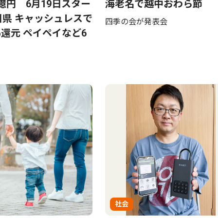
0億円 6月19日スター
海老名で越中おわら節
川県 キャッシュレスで
四季の会が発表会
％還元 ペイペイなど6
社会