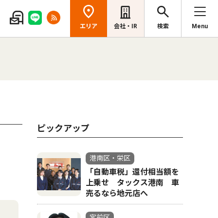
エリア
会社・IR
検索
Menu
ピックアップ
港南区・栄区
「自動車税」還付相当額を
上乗せ タックス港南 車
売るなら地元店へ
宮前区