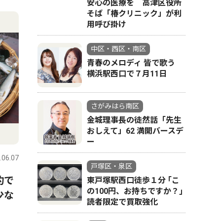
安心の医療を 高津区役所
そば「椿クリニック」が利
用呼び掛け
中区・西区・南区
青春のメロディ 皆で歌う
横浜駅西口で７月11日
さがみはら南区
金城理事長の徒然話「先生
おしえて」62 満開バースデ
ー
.06.07
戸塚区・泉区
釣で
東戸塚駅西口徒歩１分 ｢こ
の100円、お持ちですか？｣
少な
読者限定で買取強化