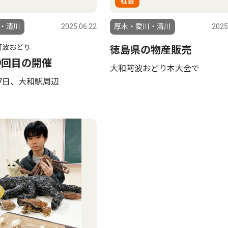
社会
・清川
2025.06.22
厚木・愛川・清川
2025
阿波おどり
徳島県の物産販売
9回目の開催
大和阿波おどり本大会で
27日、大和駅周辺