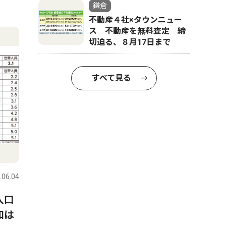
鎌倉
不動産４社×タウンニュー
ス 不動産を無料査定 締
切迫る、８月17日まで
すべて見る
.06.04
人口
和は