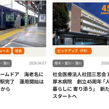
ュース
社会
ピックアップ（PR）
・清川
2026.06.07
厚木・愛川・清川
2026
ームドア 海老名に
社会医療法人社団三思会 
駅完了 運用開始は
厚木病院 創立45周年 ｢
日から
暮らしに 寄り添う｣ 新
スタートへ