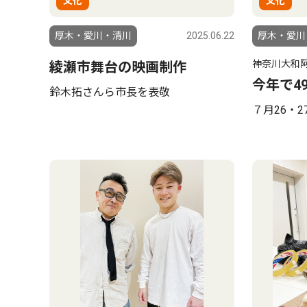
文化
文化
厚木・愛川・清川
2025.06.22
厚木・愛川
神奈川大和
綾瀬市舞台の映画制作
今年で4
鈴木拓さんら市長を表敬
７月26・