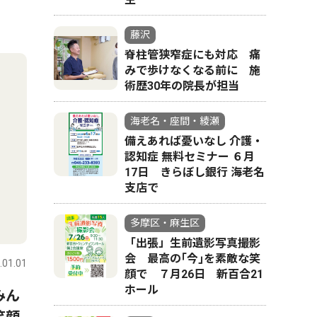
藤沢
脊柱管狭窄症にも対応 痛
みで歩けなくなる前に 施
術歴30年の院長が担当
海老名・座間・綾瀬
備えあれば憂いなし 介護・
認知症 無料セミナー ６月
17日 きらぼし銀行 海老名
支店で
多摩区・麻生区
「出張」生前遺影写真撮影
会 最高の｢今｣を素敵な笑
.01.01
顔で ７月26日 新百合21
ホール
みん