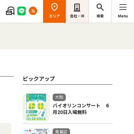
エリア
会社・IR
検索
Menu
ピックアップ
大和
バイオリンコンサート ６
月20日入場無料
青葉区