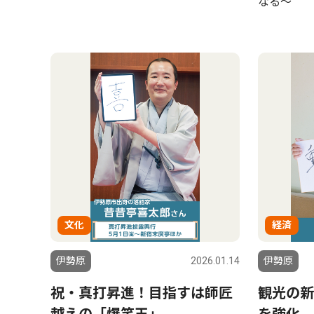
なる〜
文化
経済
伊勢原
2026.01.14
伊勢原
祝・真打昇進！目指すは師匠
観光の新