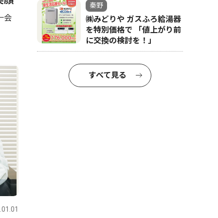
笑顔
秦野
一会
㈱みどりや ガスふろ給湯器
を特別価格で 「値上がり前
に交換の検討を！」
すべて見る
.01.01