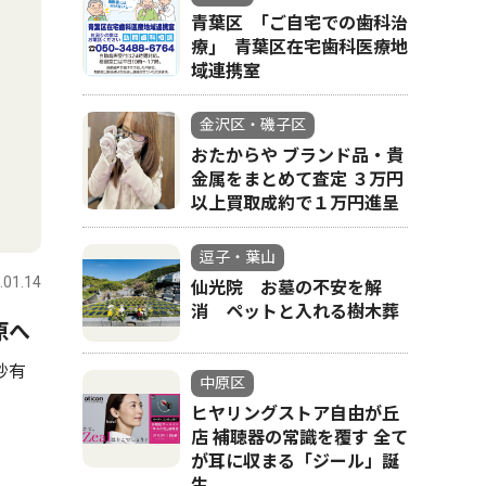
青葉区 ｢ご自宅での歯科治
療｣ 青葉区在宅歯科医療地
域連携室
金沢区・磯子区
おたからや ブランド品・貴
金属をまとめて査定 ３万円
以上買取成約で１万円進呈
逗子・葉山
.01.14
仙光院 お墓の不安を解
消 ペットと入れる樹木葬
原へ
妙有
中原区
ヒヤリングストア自由が丘
店 補聴器の常識を覆す 全て
が耳に収まる「ジール」誕
生