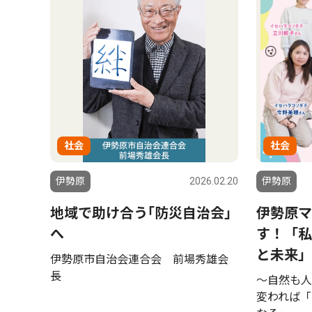
社会
社会
伊勢原
2026.02.20
伊勢原
地域で助け合う｢防災自治会｣
伊勢原マ
へ
す！「私
と未来」
伊勢原市自治会連合会 前場秀雄会
長
〜自然も人
変われば「