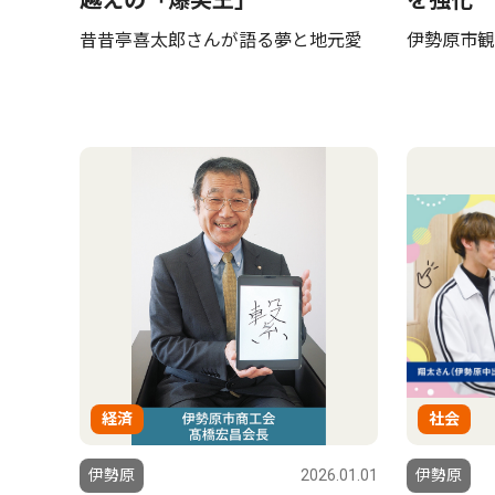
越えの「爆笑王」
を強化
昔昔亭喜太郎さんが語る夢と地元愛
伊勢原市観
経済
社会
伊勢原
2026.01.01
伊勢原