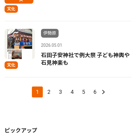
文化
伊勢原
2026.05.01
石田子安神社で例大祭 子ども神輿や
石見神楽も
文化
1
2
3
4
5
6
ピックアップ