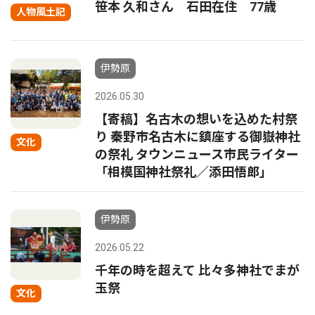
笹本 久和さん 石田在住 77歳
人物風土記
伊勢原
2026.05.30
【寄稿】名古木の想いを込めた村祭
り 秦野市名古木に鎮座する御嶽神社
文化
の祭礼 タウンニュース市民ライター
「相模国神社祭礼／添田悟郎」
伊勢原
2026.05.22
千年の時を超えて 比々多神社でまが
玉祭
文化