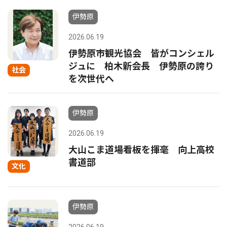
伊勢原
2026.06.19
伊勢原市観光協会 皆がコンシェル
ジュに 柏木新会長 伊勢原の誇り
社会
を次世代へ
伊勢原
2026.06.19
大山こま道場看板を揮毫 向上高校
書道部
文化
伊勢原