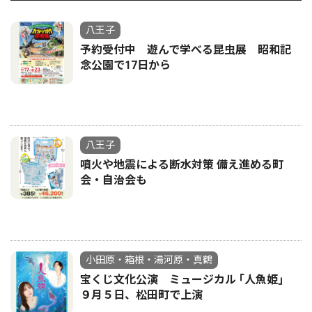
八王子
予約受付中 遊んで学べる昆虫展 昭和記
念公園で17日から
八王子
噴火や地震による断水対策 備え進める町
会・自治会も
小田原・箱根・湯河原・真鶴
宝くじ文化公演 ミュージカル ｢人魚姫｣
９月５日、松田町で上演