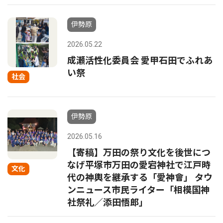
伊勢原
2026.05.22
成瀬活性化委員会 愛甲石田でふれあ
い祭
社会
伊勢原
2026.05.16
【寄稿】万田の祭り文化を後世につ
なげ平塚市万田の愛宕神社で江戸時
文化
代の神輿を継承する「愛神會」 タウ
ンニュース市民ライター「相模国神
社祭礼／添田悟郎」