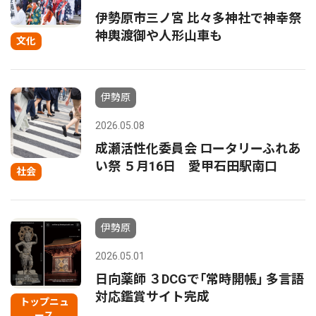
伊勢原市三ノ宮 比々多神社で神幸祭
神輿渡御や人形山車も
文化
伊勢原
2026.05.08
成瀬活性化委員会 ロータリーふれあ
い祭 ５月16日 愛甲石田駅南口
社会
伊勢原
2026.05.01
日向薬師 ３DCGで｢常時開帳｣ 多言語
対応鑑賞サイト完成
トップニュ
ース