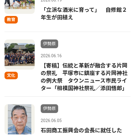
2026.06.19
「立派な酒米に育って」 自修館２
年生が田植え
教育
伊勢原
2026.06.16
【寄稿】伝統と革新が融合する片岡
の祭礼 平塚市に鎮座する片岡神社
文化
の例大祭 タウンニュース市民ライ
ター「相模国神社祭礼／添田悟郎」
伊勢原
2026.06.05
石田商工振興会の会長に就任した