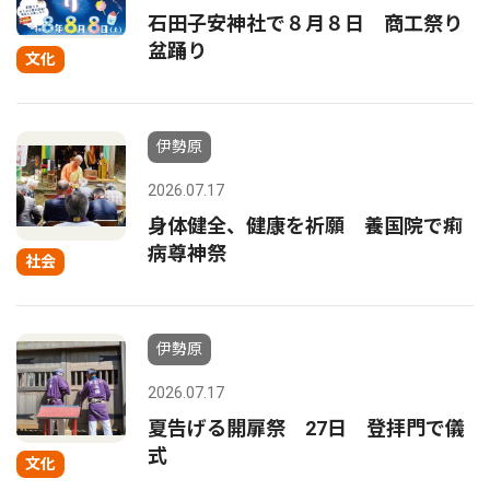
石田子安神社で８月８日 商工祭り
盆踊り
文化
伊勢原
2026.07.17
身体健全、健康を祈願 養国院で痢
病尊神祭
社会
伊勢原
2026.07.17
夏告げる開扉祭 27日 登拝門で儀
式
文化