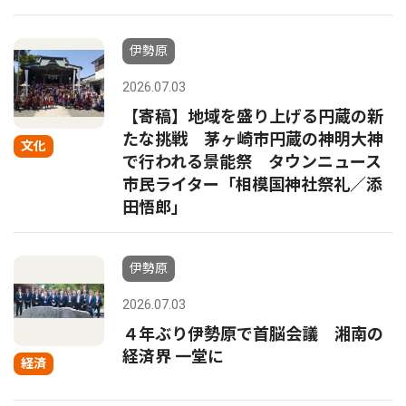
伊勢原
2026.07.03
【寄稿】地域を盛り上げる円蔵の新
たな挑戦 茅ヶ崎市円蔵の神明大神
文化
で行われる景能祭 タウンニュース
市民ライター「相模国神社祭礼／添
田悟郎」
伊勢原
2026.07.03
４年ぶり伊勢原で首脳会議 湘南の
経済界 一堂に
経済