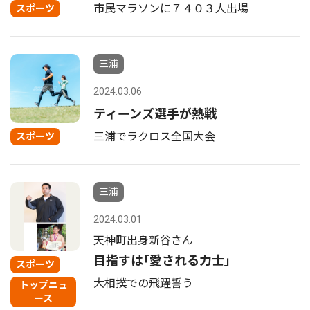
市民マラソンに７４０３人出場
スポーツ
三浦
2024.03.06
ティーンズ選手が熱戦
三浦でラクロス全国大会
スポーツ
三浦
2024.03.01
天神町出身新谷さん
目指すは｢愛される力士｣
スポーツ
大相撲での飛躍誓う
トップニュ
ース