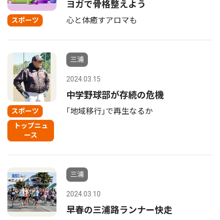
ヨガで骨格整えよう
心と体癒すアロマも
スポーツ
三浦
2024.03.15
中学野球部が存続の危機
｢地域移行｣で再生なるか
スポーツ
トップニュ
ース
三浦
2024.03.10
早春の三浦路ランナー快走