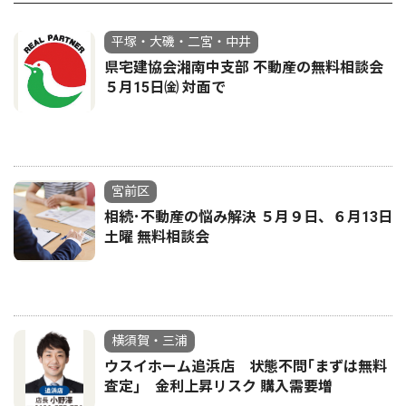
平塚・大磯・二宮・中井
県宅建協会湘南中支部 不動産の無料相談会
５月15日㈮ 対面で
宮前区
相続･不動産の悩み解決 ５月９日、６月13日
土曜 無料相談会
横須賀・三浦
ウスイホーム追浜店 状態不問｢まずは無料
査定｣ 金利上昇リスク 購入需要増