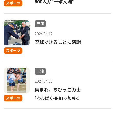
500人が”一球入魂”
スポーツ
三浦
2024.04.12
野球できることに感謝
スポーツ
三浦
2024.04.06
集まれ、ちびっこ力士
｢わんぱく相撲｣参加募る
スポーツ