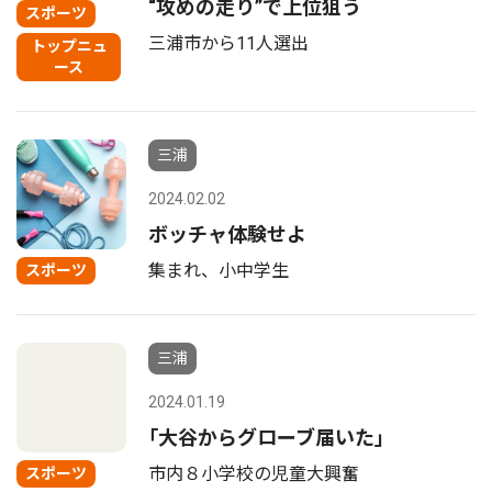
“攻めの走り”で上位狙う
スポーツ
三浦市から11人選出
トップニュ
ース
三浦
2024.02.02
ボッチャ体験せよ
集まれ、小中学生
スポーツ
三浦
2024.01.19
｢大谷からグローブ届いた｣
市内８小学校の児童大興奮
スポーツ