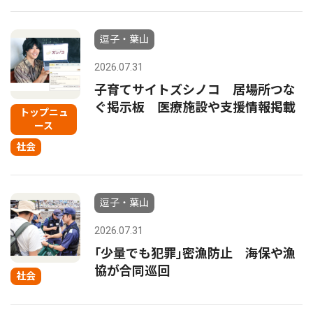
逗子・葉山
2026.07.31
子育てサイトズシノコ 居場所つな
ぐ掲示板 医療施設や支援情報掲載
トップニュ
ース
社会
逗子・葉山
2026.07.31
｢少量でも犯罪｣密漁防止 海保や漁
協が合同巡回
社会