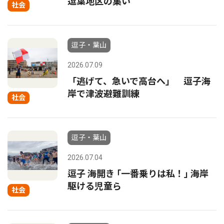
逗葉地区の集い
社会
逗子・葉山
2026.07.09
「逃げて、急いで高台へ」 逗子海
岸で津波避難訓練
社会
逗子・葉山
2026.07.04
逗子 海開き ｢一番乗りは私！｣ 海岸
駆ける児童ら
社会