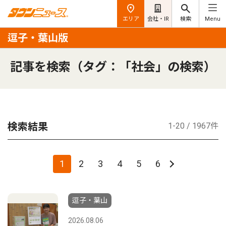
エリア
会社・IR
検索
Menu
逗子・葉山版
記事を検索（タグ：「社会」の検索）
検索結果
1-20 / 1967件
1
2
3
4
5
6
逗子・葉山
2026.08.06