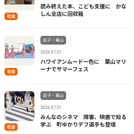
読み終えた本、こども支援に かな
しん全店に回収箱
社会
逗子・葉山
2026.07.31
ハワイアンムード一色に 葉山マリ
ーナでサマーフェス
社会
逗子・葉山
2026.07.31
みんなのシネマ 障害、映画で知る
学ぶ 町ゆかりデフ選手も登壇
社会