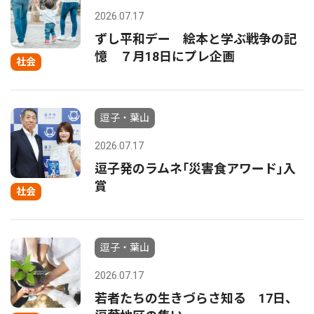
2026.07.17
ずし平和デー 絵本と学ぶ戦争の記
憶 ７月18日にプレ企画
社会
逗子・葉山
2026.07.17
逗子発のラムネ｢災害食アワード｣入
賞
社会
逗子・葉山
2026.07.17
若者たちの生きづらさ知る 17日、