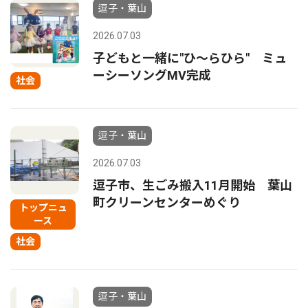
逗子・葉山
2026.07.03
子どもと一緒に"ひ〜らひら" ミュ
ーシーソングMV完成
社会
逗子・葉山
2026.07.03
逗子市、生ごみ搬入11月開始 葉山
町クリーンセンターめぐり
トップニュ
ース
社会
逗子・葉山