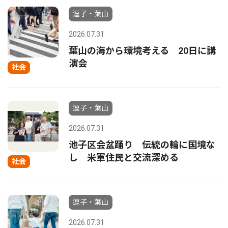
逗子・葉山
2026.07.31
葉山の海から環境考える 20日に講
演会
社会
逗子・葉山
2026.07.31
池子区会盆踊り 伝統の輪に国境な
し 米軍住民と交流深める
社会
逗子・葉山
2026.07.31