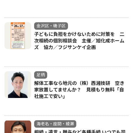
金沢区・磯子区
子どもに負担をかけないために対策を 二
次相続の個別相談会 主催／旭化成ホーム
ズ 協力／フジサンケイ企画
足柄
解体工事なら地元の（株）西湘技研 空き
家放置してませんか？ 見積もり無料「自
社施工で安い｣
海老名・座間・綾瀬
相続・遺言・贈与など各種手続 いつでも司