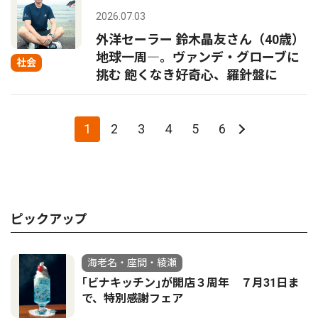
2026.07.03
外洋セーラー 鈴木晶友さん（40歳）
地球一周―。ヴァンデ・グローブに
社会
挑む 飽くなき好奇心、羅針盤に
1
2
3
4
5
6
ピックアップ
海老名・座間・綾瀬
｢ビナキッチン｣が開店３周年 ７月31日ま
で、特別感謝フェア