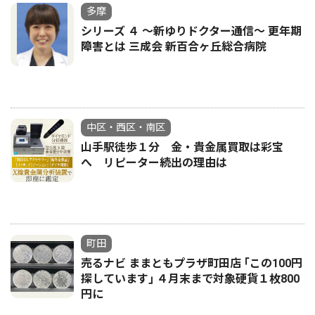
多摩
シリーズ ４ ～新ゆりドクター通信～ 更年期
障害とは 三成会 新百合ヶ丘総合病院
中区・西区・南区
山手駅徒歩１分 金・貴金属買取は彩宝
へ リピーター続出の理由は
町田
売るナビ ままともプラザ町田店 ｢この100円
探しています｣ ４月末まで対象硬貨１枚800
円に