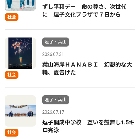
ずし平和デー 命の尊さ、次世代
に 逗子文化プラザで７日から
社会
逗子・葉山
2026.07.31
葉山海岸ＨＡＮＡＢＩ 幻想的な大
輪、夏告げた
社会
逗子・葉山
2026.07.17
逗子開成中学校 互いを鼓舞し1.5キ
ロ完泳
社会