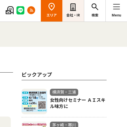
エリア
会社・IR
検索
Menu
ピックアップ
横須賀・三浦
女性向けセミナー ＡＩスキ
ル味方に
茅ヶ崎・寒川