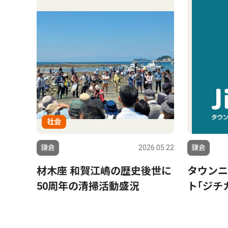
社会
鎌倉
2026.05.22
鎌倉
材木座 和賀江嶋の歴史後世に
タウンニ
50周年の清掃活動盛況
ト｢ジチ