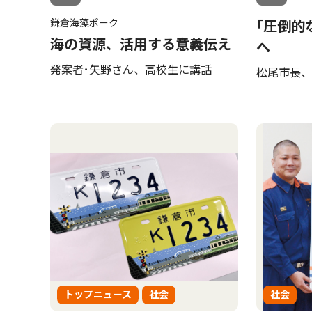
鎌倉海藻ポーク
｢圧倒的
海の資源、活用する意義伝え
へ
発案者･矢野さん、高校生に講話
松尾市長、
トップニュース
社会
社会