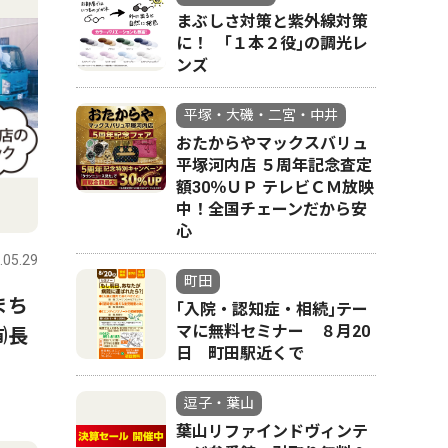
まぶしさ対策と紫外線対策
に！ ｢１本２役｣の調光レ
ンズ
平塚・大磯・二宮・中井
おたからやマックスバリュ
平塚河内店 ５周年記念査定
額30％ＵＰ テレビＣＭ放映
中！全国チェーンだから安
心
.05.29
町田
まち
｢入院・認知症・相続｣テー
マに無料セミナー ８月20
㈲長
日 町田駅近くで
逗子・葉山
葉山リファインドヴィンテ