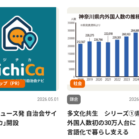
ップ（PR）
社会
2026.05.01
鎌倉
2026
ュース発 自治会サイ
多文化共生 シリーズ①
カ｣開設
外国人数初の30万人台に
言語化で暮らし支える