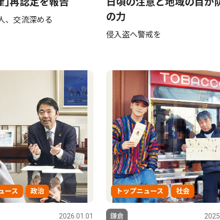
産｣再認定を報告
日頃の注意と地域の目が
の力
0人、交流深める
侵入盗へ警戒を
ュース
政治
トップニュース
社会
2026.01.01
鎌倉
2025