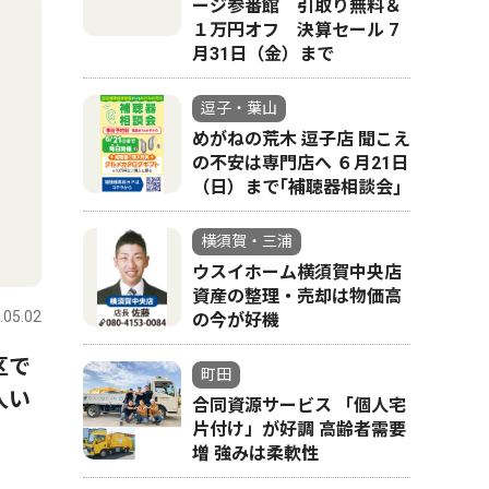
ージ参番館 引取り無料＆
１万円オフ 決算セール 7
月31日（金）まで
逗子・葉山
めがねの荒木 逗子店 聞こえ
の不安は専門店へ ６月21日
（日）まで｢補聴器相談会｣
横須賀・三浦
ウスイホーム横須賀中央店
資産の整理・売却は物価高
.05.02
の今が好機
区で
町田
人い
合同資源サービス 「個人宅
片付け」が好調 高齢者需要
増 強みは柔軟性