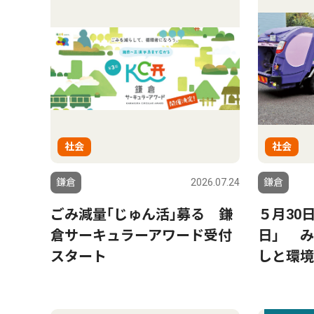
社会
社会
鎌倉
2026.07.24
鎌倉
ごみ減量｢じゅん活｣募る 鎌
５月30
倉サーキュラーアワード受付
日」 み
スタート
しと環境