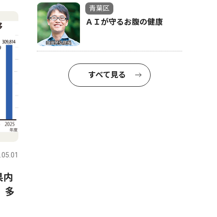
青葉区
ＡＩが守るお腹の健康
すべて見る
.05.01
県内
 多