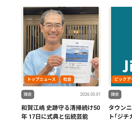
トップニュース
社会
ピックア
鎌倉
2026.05.01
鎌倉
和賀江嶋 史跡守る清掃続け50
タウンニ
年 17日に式典と伝統芸能
ト｢ジチ