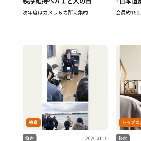
秩序維持へＡＩと人の目
｢日本遺
次年度はカメラ６カ所に集約
会員約15
教育
トップニ
鎌倉
2026.01.16
鎌倉