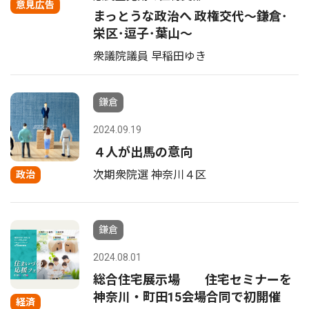
意見広告
まっとうな政治へ 政権交代〜鎌倉･
栄区･逗子･葉山〜
衆議院議員 早稲田ゆき
鎌倉
2024.09.19
４人が出馬の意向
次期衆院選 神奈川４区
政治
鎌倉
2024.08.01
総合住宅展示場 住宅セミナーを
神奈川・町田15会場合同で初開催
経済