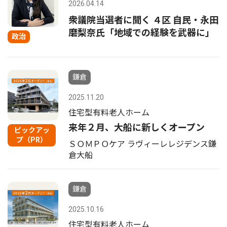
2026.04.14
衆議院当選者に聞く ４区 自民・永田
磨梨奈氏「地域での経験を武器に」
政治
鎌倉
2025.11.20
住宅型有料老人ホーム
来年２月、大船に新しくオープン
ピックアッ
プ（PR）
ＳＯＭＰＯケア ラヴィーレレジデンス鎌
倉大船
鎌倉
2025.10.16
住宅型有料老人ホーム