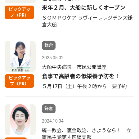
来年２月、大船に新しくオープン
ピックアッ
プ（PR）
ＳＯＭＰＯケア ラヴィーレレジデンス鎌
倉大船
鎌倉
2025.05.02
大船中央病院 市民公開講座
食事で高齢者の低栄養予防を！
ピックアッ
プ（PR）
５月17日（土）午後２時から 要予約
鎌倉
2024.10.04
統一教会、裏金政治、さようなら！ 立
憲民主党第４区総支部