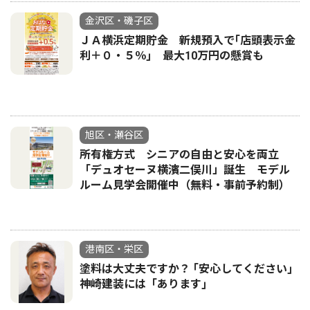
金沢区・磯子区
ＪＡ横浜定期貯金 新規預入で｢店頭表示金
利＋０・５％｣ 最大10万円の懸賞も
旭区・瀬谷区
所有権方式 シニアの自由と安心を両立
「デュオセーヌ横濱二俣川」誕生 モデル
ルーム見学会開催中（無料・事前予約制）
港南区・栄区
塗料は大丈夫ですか？ ｢安心してください｣
神崎建装には「あります｣