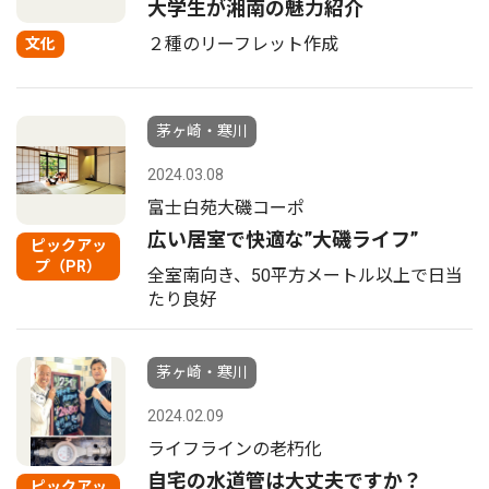
大学生が湘南の魅力紹介
２種のリーフレット作成
文化
茅ヶ崎・寒川
2024.03.08
富士白苑大磯コーポ
広い居室で快適な”大磯ライフ”
ピックアッ
プ（PR）
全室南向き、50平方メートル以上で日当
たり良好
茅ヶ崎・寒川
2024.02.09
ライフラインの老朽化
自宅の水道管は大丈夫ですか？
ピックアッ