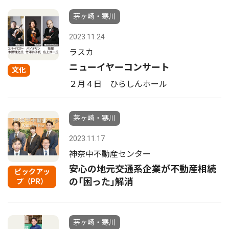
茅ヶ崎・寒川
2023.11.24
ラスカ
ニューイヤーコンサート
文化
２月４日 ひらしんホール
茅ヶ崎・寒川
2023.11.17
神奈中不動産センター
安心の地元交通系企業が不動産相続
ピックアッ
の｢困った｣解消
プ（PR）
茅ヶ崎・寒川