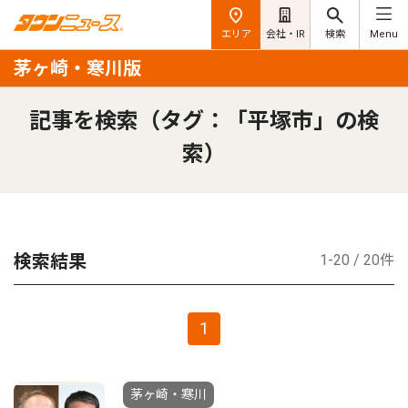
エリア
会社・IR
検索
Menu
茅ヶ崎・寒川版
記事を検索（タグ：「平塚市」の検
索）
検索結果
1-20 / 20件
1
茅ヶ崎・寒川