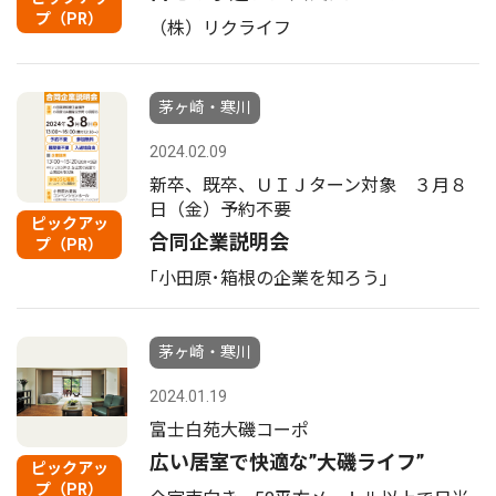
プ（PR）
（株）リクライフ
茅ヶ崎・寒川
2024.02.09
新卒、既卒、ＵＩＪターン対象 ３月８
日（金）予約不要
ピックアッ
合同企業説明会
プ（PR）
｢小田原･箱根の企業を知ろう｣
茅ヶ崎・寒川
2024.01.19
富士白苑大磯コーポ
広い居室で快適な”大磯ライフ”
ピックアッ
プ（PR）