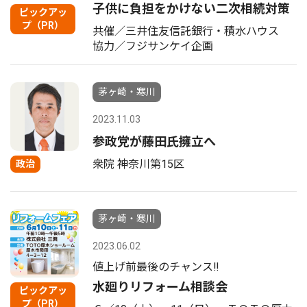
子供に負担をかけない二次相続対策
ピックアッ
プ（PR）
共催／三井住友信託銀行・積水ハウス
協力／フジサンケイ企画
茅ヶ崎・寒川
2023.11.03
参政党が藤田氏擁立へ
衆院 神奈川第15区
政治
茅ヶ崎・寒川
2023.06.02
値上げ前最後のチャンス‼
水廻りリフォーム相談会
ピックアッ
プ（PR）