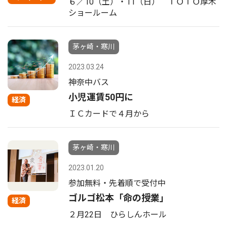
６／10（土）・11（日） ＴＯＴＯ厚木
ショールーム
茅ヶ崎・寒川
2023.03.24
神奈中バス
小児運賃50円に
経済
ＩＣカードで４月から
茅ヶ崎・寒川
2023.01.20
参加無料・先着順で受付中
ゴルゴ松本「命の授業」
経済
２月22日 ひらしんホール