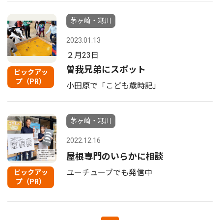
茅ヶ崎・寒川
2023.01.13
２月23日
曽我兄弟にスポット
ピックアッ
プ（PR）
小田原で「こども歳時記」
茅ヶ崎・寒川
2022.12.16
屋根専門のいらかに相談
ユーチューブでも発信中
ピックアッ
プ（PR）