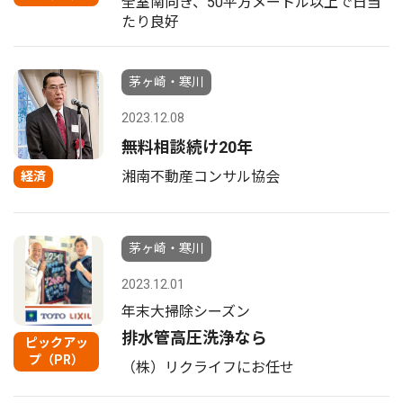
全室南向き、50平方メートル以上で日当
たり良好
茅ヶ崎・寒川
2023.12.08
無料相談続け20年
湘南不動産コンサル協会
経済
茅ヶ崎・寒川
2023.12.01
年末大掃除シーズン
排水管高圧洗浄なら
ピックアッ
プ（PR）
（株）リクライフにお任せ