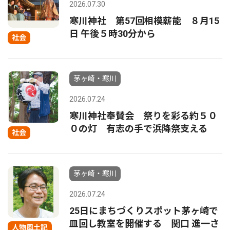
2026.07.30
寒川神社 第57回相模薪能 ８月15
日 午後５時30分から
社会
茅ヶ崎・寒川
2026.07.24
寒川神社奉賛会 祭りを彩る約５０
０の灯 有志の手で浜降祭支える
社会
茅ヶ崎・寒川
2026.07.24
25日にまちづくりスポット茅ヶ崎で
皿回し教室を開催する 関口 進一さ
人物風土記