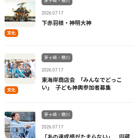
茅ヶ崎・寒川
2026.07.17
下赤羽根・神明大神
文化
茅ヶ崎・寒川
2026.07.17
東海岸商店会 ｢みんなでどっこ
い｣ 子ども神輿参加者募集
文化
茅ヶ崎・寒川
2026.07.17
「あの達成感がたまらない」 円蔵