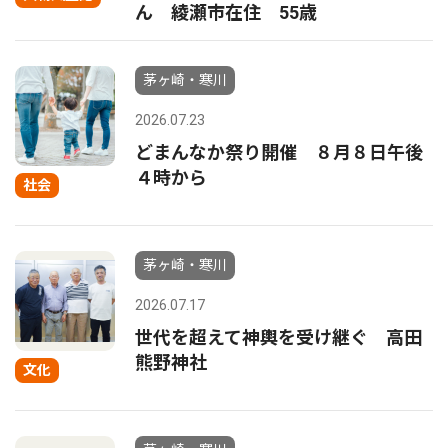
ん 綾瀬市在住 55歳
茅ヶ崎・寒川
2026.07.23
どまんなか祭り開催 ８月８日午後
４時から
社会
茅ヶ崎・寒川
2026.07.17
世代を超えて神輿を受け継ぐ 高田
熊野神社
文化