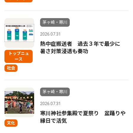
茅ヶ崎・寒川
2026.07.31
熱中症搬送者 過去３年で最少に
暑さ対策浸透も奏功
トップニュ
ース
社会
茅ヶ崎・寒川
2026.07.31
寒川神社参集殿で夏祭り 盆踊りや
縁日で活気
文化