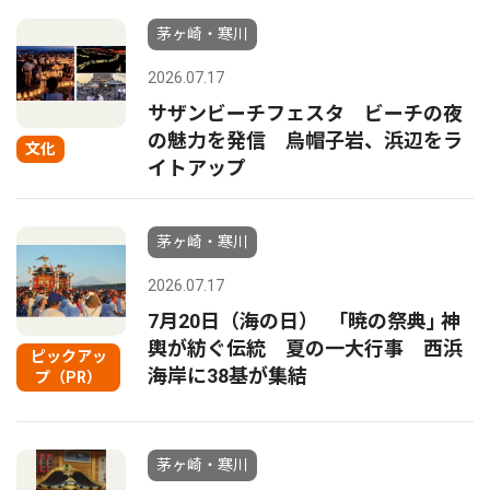
茅ヶ崎・寒川
2026.07.17
サザンビーチフェスタ ビーチの夜
の魅力を発信 烏帽子岩、浜辺をラ
文化
イトアップ
茅ヶ崎・寒川
2026.07.17
7月20日（海の日） ｢暁の祭典｣ 神
輿が紡ぐ伝統 夏の一大行事 西浜
ピックアッ
海岸に38基が集結
プ（PR）
茅ヶ崎・寒川