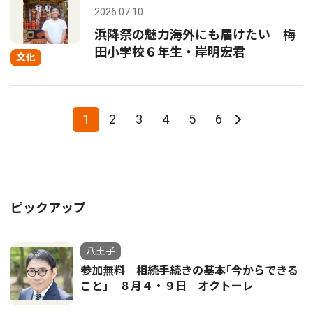
2026.07.10
浜降祭の魅力海外にも届けたい 梅
田小学校６年生・岸明宏君
文化
1
2
3
4
5
6
ピックアップ
八王子
参加無料 相続手続きの基本｢今からできる
こと｣ ８月４・９日 オクトーレ