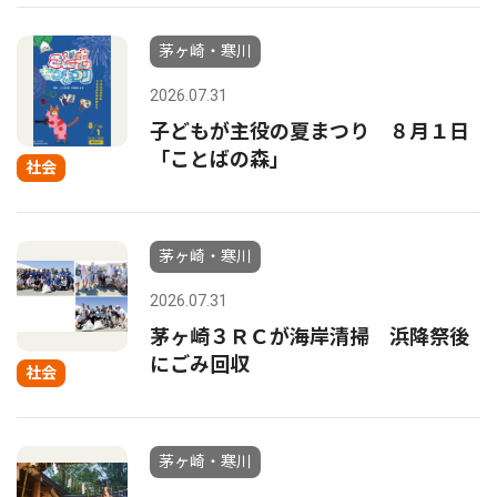
茅ヶ崎・寒川
2026.07.31
子どもが主役の夏まつり ８月１日
「ことばの森」
社会
茅ヶ崎・寒川
2026.07.31
茅ヶ崎３ＲＣが海岸清掃 浜降祭後
にごみ回収
社会
茅ヶ崎・寒川