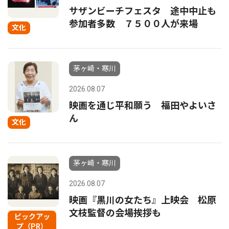
サザンビーチフェスタ 途中中止も
参加者多数 ７５００人が来場
文化
茅ヶ崎・寒川
2026.08.07
映画を通じ平和願う 福田やよいさ
ん
文化
茅ヶ崎・寒川
2026.08.07
映画『黒川の女たち』上映会 松原
文枝監督の会場挨拶も
ピックアッ
プ（PR）