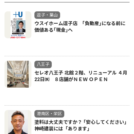
逗子・葉山
ウスイホーム逗子店 ｢負動産｣になる前に
価値ある｢現金｣へ
八王子
セレオ八王子 北館２階、リニューアル ４月
22日㈬ ８店舗がＮＥＷ ＯＰＥＮ
港南区・栄区
塗料は大丈夫ですか？ ｢安心してください｣
神崎建装には「あります｣