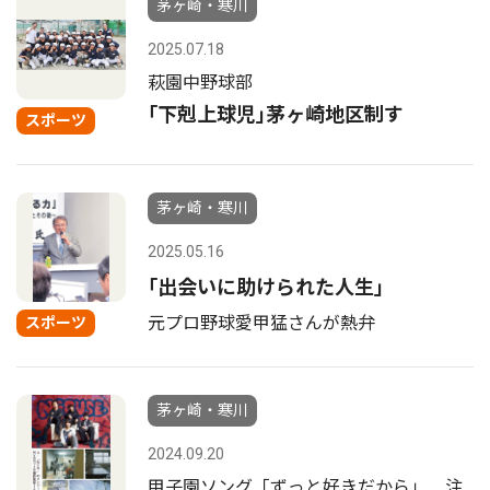
茅ヶ崎・寒川
2025.07.18
萩園中野球部
｢下剋上球児｣茅ヶ崎地区制す
スポーツ
茅ヶ崎・寒川
2025.05.16
｢出会いに助けられた人生｣
元プロ野球愛甲猛さんが熱弁
スポーツ
茅ヶ崎・寒川
2024.09.20
甲子園ソング「ずっと好きだから」 注