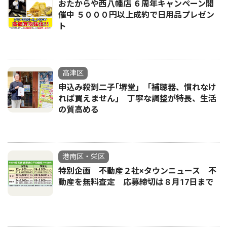
おたからや西八幡店 ６周年キャンペーン開
催中 ５０００円以上成約で日用品プレゼン
ト
高津区
申込み殺到二子｢堺堂｣ ｢補聴器、慣れなけ
れば買えません｣ 丁寧な調整が特長、生活
の質高める
港南区・栄区
特別企画 不動産２社×タウンニュース 不
動産を無料査定 応募締切は８月17日まで