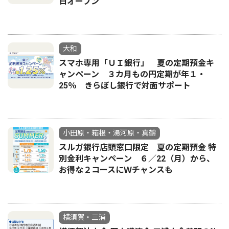
日オープン
大和
スマホ専用「ＵＩ銀行」 夏の定期預金キ
ャンペーン ３カ月もの円定期が年１・
25％ きらぼし銀行で対面サポート
小田原・箱根・湯河原・真鶴
スルガ銀行店頭窓口限定 夏の定期預金 特
別金利キャンペーン ６／22（月）から、
お得な２コースにＷチャンスも
横須賀・三浦