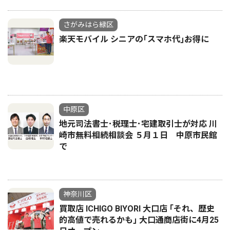
さがみはら緑区
楽天モバイル シニアの｢スマホ代｣お得に
中原区
地元司法書士･税理士･宅建取引士が対応 川
崎市無料相続相談会 ５月１日 中原市民館
で
神奈川区
買取店 ICHIGO BIYORI 大口店 ｢それ、歴史
的高値で売れるかも｣ 大口通商店街に4月25