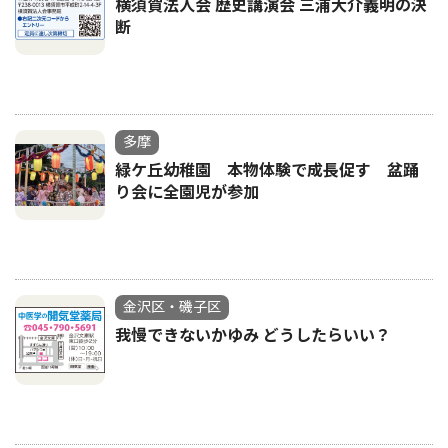
横須賀法人会 歴史講演会 三浦大介義明の決
断
多摩
緑ケ丘幼稚園 本物体験で成長促す 盆踊
り会に全園児が参加
金沢区・磯子区
我慢できないかゆみ どうしたらいい？