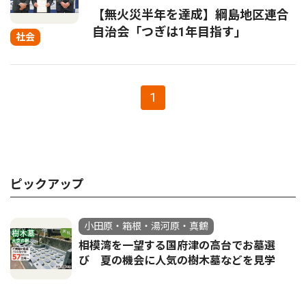
【無火災半年を達成】綱島地区連合
自治会「つぎは1年目指す」
社会
1
ピックアップ
小田原・箱根・湯河原・真鶴
相模湾を一望する国府津の高台でお墓選
び 夏の機会に人気の樹木墓などを見学