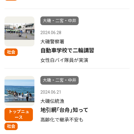
大磯・二宮・中井
2024.06.28
大磯警察署
自動車学校で二輪講習
社会
女性白バイ隊員が実演
大磯・二宮・中井
2024.06.21
大磯伝統漁
地引網｢台舟｣知って
トップニュ
ース
高齢化で継承不安も
社会