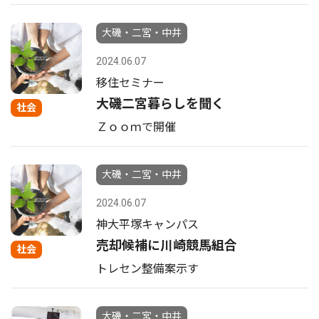
大磯・二宮・中井
2024.06.07
移住セミナー
大磯二宮暮らしを聞く
社会
Ｚｏｏｍで開催
大磯・二宮・中井
2024.06.07
神大平塚キャンパス
売却候補に川崎競馬組合
社会
トレセン整備案示す
大磯・二宮・中井