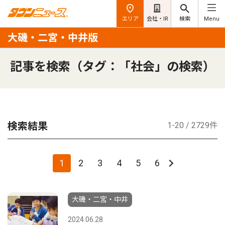
エリア
会社・IR
検索
Menu
大磯・二宮・中井版
記事を検索（タグ：「社会」の検索）
検索結果
1-20 / 2729件
1
2
3
4
5
6
大磯・二宮・中井
2024.06.28