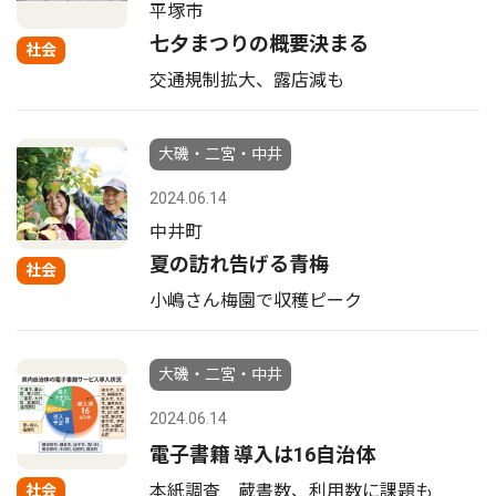
平塚市
七夕まつりの概要決まる
社会
交通規制拡大、露店減も
大磯・二宮・中井
2024.06.14
中井町
夏の訪れ告げる青梅
社会
小嶋さん梅園で収穫ピーク
大磯・二宮・中井
2024.06.14
電子書籍 導入は16自治体
本紙調査 蔵書数、利用数に課題も
社会