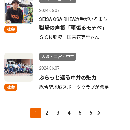
2024.06.07
SEISA OSA RHEA選手がいるまち
職場の声援「頑張るモチベ｣
社会
ＳＣＮ勤務 国吉花吏埜さん
大磯・二宮・中井
2024.06.07
ぷらっと巡る中井の魅力
総合型地域スポーツクラブが発足
社会
1
2
3
4
5
6