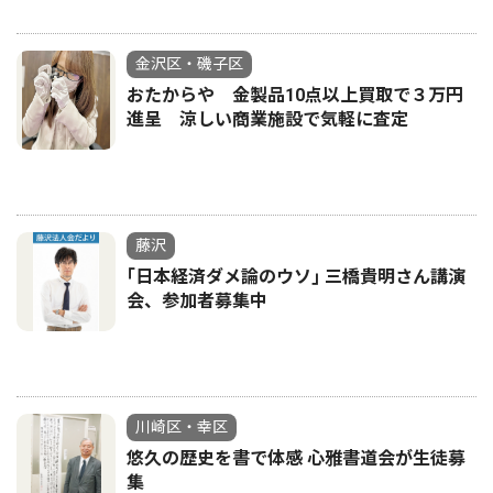
金沢区・磯子区
おたからや 金製品10点以上買取で３万円
進呈 涼しい商業施設で気軽に査定
藤沢
｢日本経済ダメ論のウソ｣ 三橋貴明さん講演
会、参加者募集中
川崎区・幸区
悠久の歴史を書で体感 心雅書道会が生徒募
集