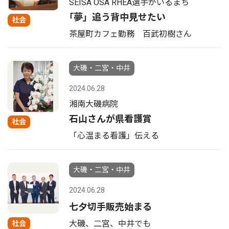
SEISA OSA RHEA選手がいるまち
｢夢」追う背中見せたい
社会
茶屋町カフェ勤務 百武初樹さん
大磯・二宮・中井
2024.06.28
湘南大磯病院
石山さんが県看護賞
社会
「心温まる看護」伝える
大磯・二宮・中井
2024.06.28
七夕切手販売始まる
大磯、二宮、中井でも
社会