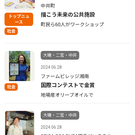
中井町
描こう未来の公共施設
トップニュ
ース
町民ら60人がワークショップ
社会
大磯・二宮・中井
2024.06.28
ファームビレッジ湘南
国際コンテストで金賞
社会
地場産オリーブオイルで
大磯・二宮・中井
2024.06.28