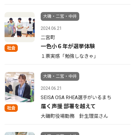
大磯・二宮・中井
2024.06.21
二宮町
一色小６年が選挙体験
社会
１票実感「勉強しなきゃ｣
大磯・二宮・中井
2024.06.21
SEISA OSA RHEA選手がいるまち
届く声援 部署を越えて
社会
大磯町役場勤務 針生理菜さん