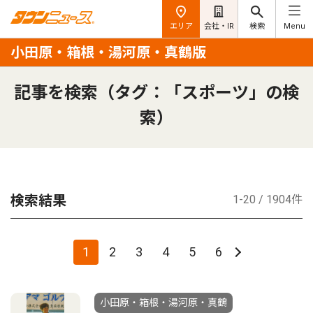
エリア
会社・IR
検索
Menu
小田原・箱根・湯河原・真鶴版
記事を検索（タグ：「スポーツ」の検
索）
検索結果
1-20 / 1904件
1
2
3
4
5
6
小田原・箱根・湯河原・真鶴