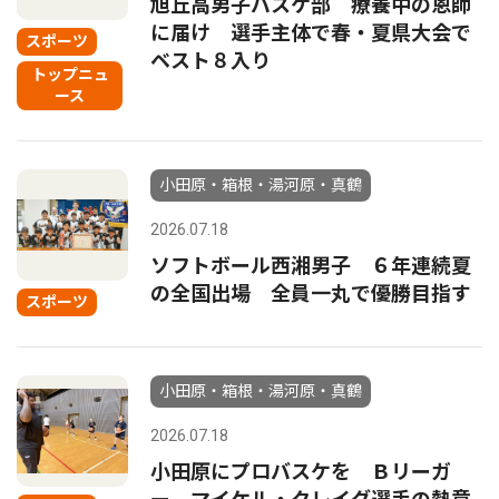
旭丘高男子バスケ部 療養中の恩師
に届け 選手主体で春・夏県大会で
スポーツ
ベスト８入り
トップニュ
ース
小田原・箱根・湯河原・真鶴
2026.07.18
ソフトボール西湘男子 ６年連続夏
の全国出場 全員一丸で優勝目指す
スポーツ
小田原・箱根・湯河原・真鶴
2026.07.18
小田原にプロバスケを Ｂリーガ