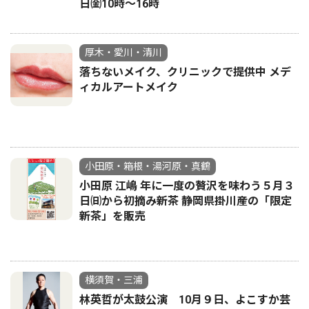
日㈮10時～16時
厚木・愛川・清川
落ちないメイク、クリニックで提供中 メデ
ィカルアートメイク
小田原・箱根・湯河原・真鶴
小田原 江嶋 年に一度の贅沢を味わう５月３
日㈰から初摘み新茶 静岡県掛川産の「限定
新茶」を販売
横須賀・三浦
林英哲が太鼓公演 10月９日、よこすか芸