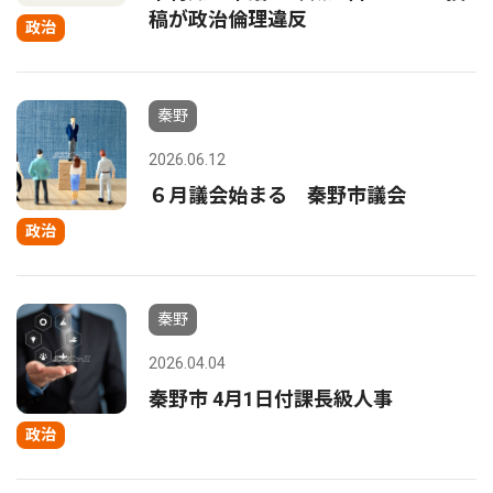
稿が政治倫理違反
政治
秦野
2026.06.12
６月議会始まる 秦野市議会
政治
秦野
2026.04.04
秦野市 4月1日付課長級人事
政治