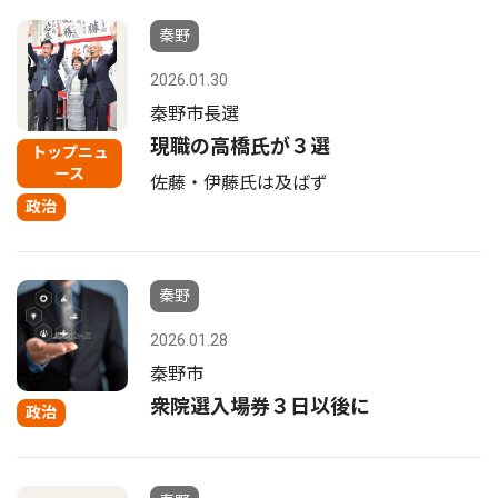
秦野
2026.01.30
秦野市長選
現職の高橋氏が３選
トップニュ
ース
佐藤・伊藤氏は及ばず
政治
秦野
2026.01.28
秦野市
衆院選入場券３日以後に
政治