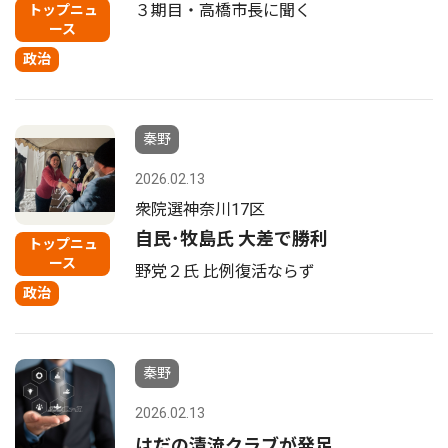
３期目・高橋市長に聞く
トップニュ
ース
政治
秦野
2026.02.13
衆院選神奈川17区
自民･牧島氏 大差で勝利
トップニュ
ース
野党２氏 比例復活ならず
政治
秦野
2026.02.13
はだの清流クラブが発足