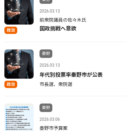
2026.03.13
前衆院議員の佐々木氏
国政挑戦へ意欲
政治
秦野
2026.03.13
年代別投票率秦野市が公表
市長選、衆院選
政治
秦野
2026.03.06
秦野市予算案