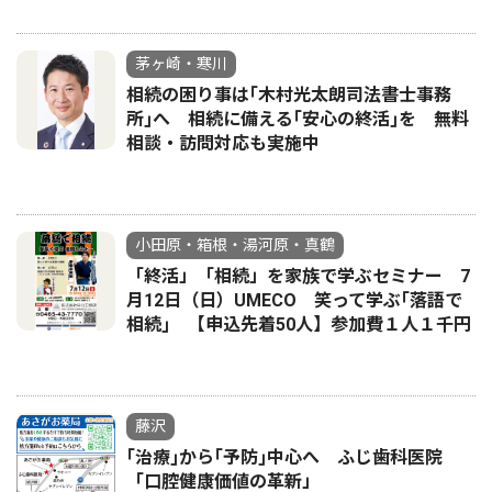
茅ヶ崎・寒川
相続の困り事は｢木村光太朗司法書士事務
所｣へ 相続に備える｢安心の終活｣を 無料
相談・訪問対応も実施中
小田原・箱根・湯河原・真鶴
「終活」「相続」を家族で学ぶセミナー 7
月12日（日）UMECO 笑って学ぶ｢落語で
相続｣ 【申込先着50人】参加費１人１千円
藤沢
｢治療｣から｢予防｣中心へ ふじ歯科医院
「口腔健康価値の革新」