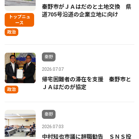
秦野市がＪＡはだのと土地交換 県
道705号沿道の企業立地に向け
トップニュ
ース
政治
秦野
2026.07.07
帰宅困難者の滞在を支援 秦野市と
ＪＡはだのが協定
政治
秦野
2026.07.03
中村知也市議に辞職勧告 ＳＮＳ投