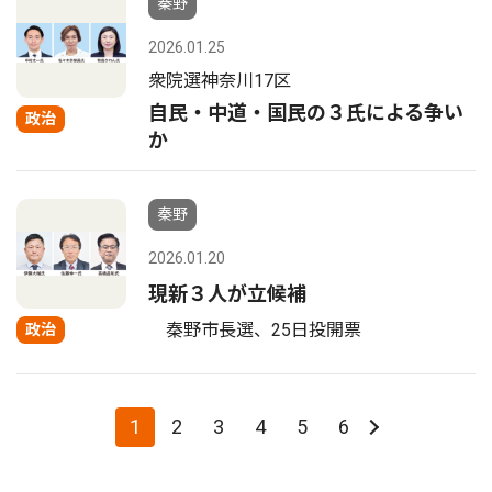
秦野
2026.01.25
衆院選神奈川17区
自民・中道・国民の３氏による争い
政治
か
秦野
2026.01.20
現新３人が立候補
秦野市長選、25日投開票
政治
1
2
3
4
5
6