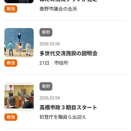
秦野市議会の会派
政治
秦野
2026.02.06
多世代交流施設の説明会
21日 市役所
政治
秦野
2026.02.04
高橋市政３期目スタート
初登庁を職員ら出迎え
政治