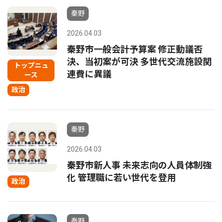
秦野
2026.04.03
秦野市一般会計予算案 修正動議否
決、当初案が可決 多世代交流施設関
トップニュ
連費に異議
ース
政治
秦野
2026.04.03
秦野市新人事 未来志向の人員体制強
化 管理職に若い世代を登用
政治
秦野