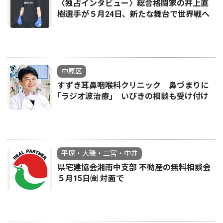
〈独占インタビュー〉総合格闘家の井上直
樹選手が５月24日、新たな舞台で世界戦へ
中原区
すずき耳鼻咽喉科クリニック 鼻づまりに
｢ラジオ波治療｣ いびきの相談も受け付け
平塚・大磯・二宮・中井
県宅建協会湘南中支部 不動産の無料相談会
５月15日㈮ 対面で