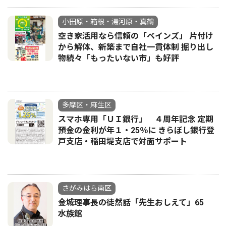
小田原・箱根・湯河原・真鶴
空き家活用なら信頼の「ベインズ」 片付け
から解体、新築まで自社一貫体制 掘り出し
物続々「もったいない市」も好評
多摩区・麻生区
スマホ専用「ＵＩ銀行」 ４周年記念 定期
預金の金利が年１・25％に きらぼし銀行登
戸支店・稲田堤支店で対面サポート
さがみはら南区
金城理事長の徒然話「先生おしえて」65
水族館