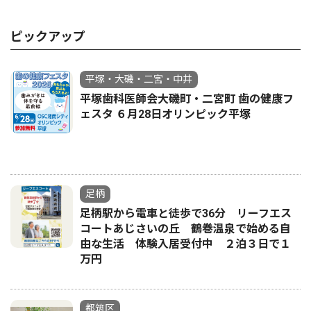
ピックアップ
平塚・大磯・二宮・中井
平塚歯科医師会大磯町・二宮町 歯の健康フ
ェスタ ６月28日オリンピック平塚
足柄
足柄駅から電車と徒歩で36分 リーフエス
コートあじさいの丘 鶴巻温泉で始める自
由な生活 体験入居受付中 ２泊３日で１
万円
都筑区