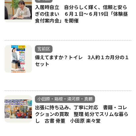
入居時自立 自分らしく輝く、信頼と安ら
ぎの住まい ６月１日～６月19日「体験昼
食付案内会」を開催
宮前区
備えてますか？トイレ 3人約１カ月分の１
セット
小田原・箱根・湯河原・真鶴
出張に持ち込み、丁寧に対応 書籍・コレ
クションの買取 整理 処分でスリムな暮ら
し 古書 骨董 小田原 楽々堂