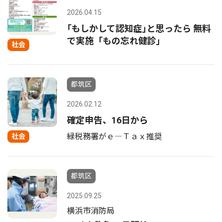
2026.04.15
｢もしかして認知症｣と思ったら 無料
で実施「もの忘れ健診｣
社会
都筑区
2026.02.12
確定申告、16日から
緑税務署がｅ―Ｔａｘ推奨
社会
都筑区
2025.09.25
横浜市消防局