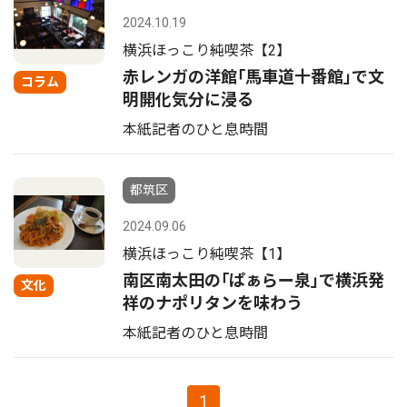
2024.10.19
横浜ほっこり純喫茶【2】
赤レンガの洋館｢馬車道十番館｣で文
コラム
明開化気分に浸る
本紙記者のひと息時間
都筑区
2024.09.06
横浜ほっこり純喫茶【1】
南区南太田の｢ぱぁらー泉｣で横浜発
文化
祥のナポリタンを味わう
本紙記者のひと息時間
1