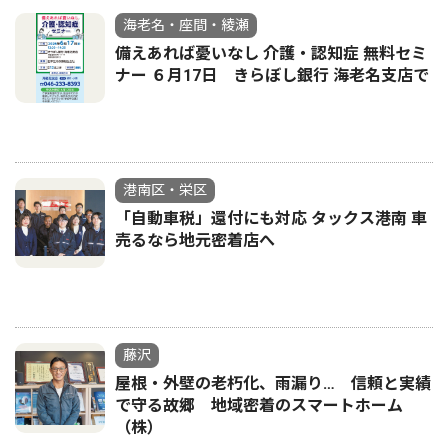
海老名・座間・綾瀬
備えあれば憂いなし 介護・認知症 無料セミ
ナー ６月17日 きらぼし銀行 海老名支店で
港南区・栄区
「自動車税」還付にも対応 タックス港南 車
売るなら地元密着店へ
藤沢
屋根・外壁の老朽化、雨漏り… 信頼と実績
で守る故郷 地域密着のスマートホーム
（株）