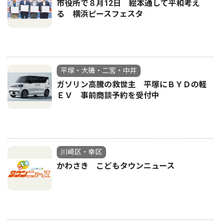
市役所で８月12日 絵本通して平和考え
る 横浜ピースフェスタ
平塚・大磯・二宮・中井
ガソリン高騰の救世主 平塚にＢＹＤの軽
ＥＶ 事前商談予約を受付中
川崎区・幸区
かわさき こどもタウンニュース