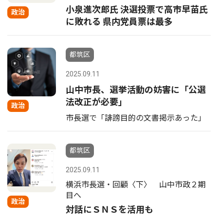
小泉進次郎氏 決選投票で高市早苗氏
政治
に敗れる 県内党員票は最多
都筑区
2025.09.11
山中市長、選挙活動の妨害に「公選
法改正が必要」
政治
市長選で「誹謗目的の文書掲示あった」
都筑区
2025.09.11
横浜市長選・回顧〈下〉 山中市政２期
目へ
政治
対話にＳＮＳを活用も