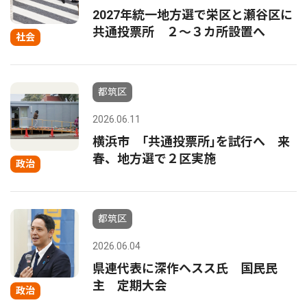
2027年統一地方選で栄区と瀬谷区に
共通投票所 ２〜３カ所設置へ
社会
都筑区
2026.06.11
横浜市 ｢共通投票所｣を試行へ 来
春、地方選で２区実施
政治
都筑区
2026.06.04
県連代表に深作ヘスス氏 国民民
主 定期大会
政治