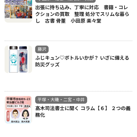
出張に持ち込み、丁寧に対応 書籍・コレ
クションの買取 整理 処分でスリムな暮ら
し 古書 骨董 小田原 楽々堂
藤沢
ふじキュン♡ボトルいかが？ いざに備える
防災グッズ
平塚・大磯・二宮・中井
髙木司法書士に聞く コラム【６】 ２つの義
務化