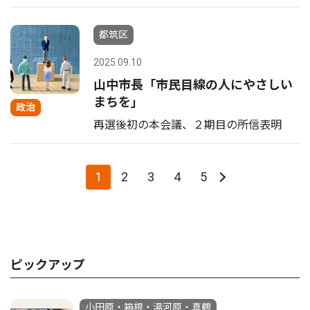
都筑区
2025.09.10
山中市長「市民目線の人にやさしい
まちを」
政治
再選後初の本会議、２期目の所信表明
1
2
3
4
5
ピックアップ
小田原・箱根・湯河原・真鶴