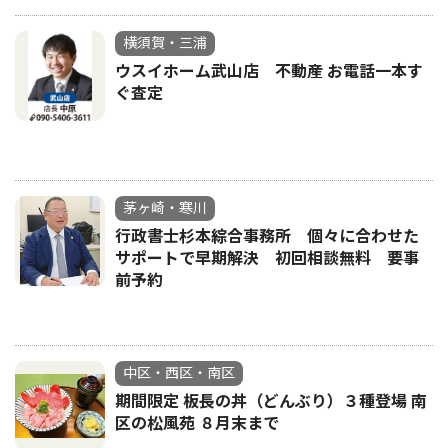
横須賀・三浦
ウスイホーム武山店 不動産 お電話一本す
ぐ査定
茅ヶ崎・寒川
行政書士杉本綜合事務所 個々に合わせた
サポートで早期解決 初回相談無料 要事
前予約
中区・西区・南区
期間限定 板長の丼（どんぶり）３種登場 南
区の松風苑 ８月末まで