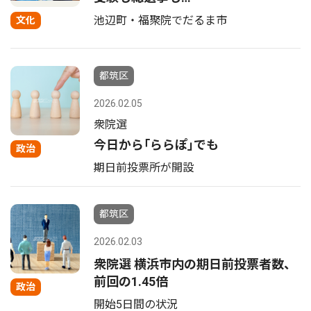
池辺町・福聚院でだるま市
文化
都筑区
2026.02.05
衆院選
今日から｢ららぽ｣でも
政治
期日前投票所が開設
都筑区
2026.02.03
衆院選 横浜市内の期日前投票者数、
前回の1.45倍
政治
開始5日間の状況