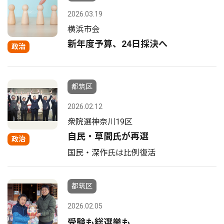
2026.03.19
横浜市会
新年度予算、24日採決へ
政治
都筑区
2026.02.12
衆院選神奈川19区
自民・草間氏が再選
政治
国民・深作氏は比例復活
都筑区
2026.02.05
受験も総選挙も…