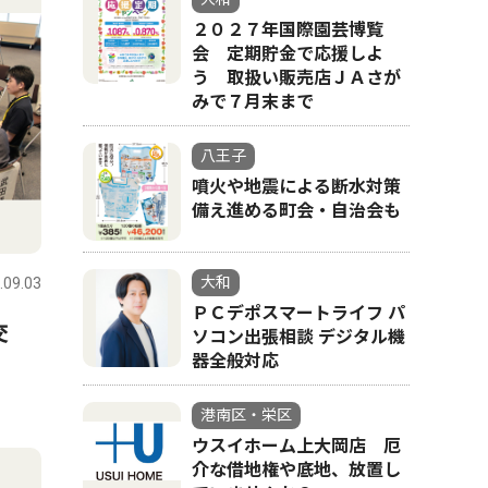
２０２７年国際園芸博覧
会 定期貯金で応援しよ
う 取扱い販売店ＪＡさが
みで７月末まで
八王子
噴火や地震による断水対策
備え進める町会・自治会も
大和
.09.03
ＰＣデポスマートライフ パ
交
ソコン出張相談 デジタル機
器全般対応
港南区・栄区
ウスイホーム上大岡店 厄
介な借地権や底地、放置し