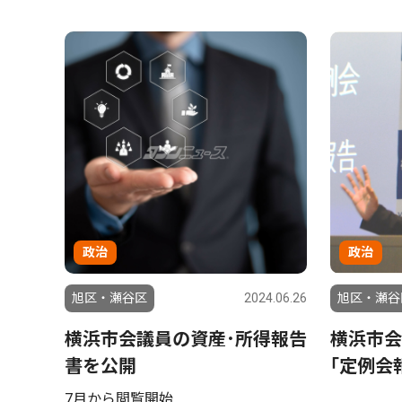
政治
政治
旭区・瀬谷区
2024.06.26
旭区・瀬谷
横浜市会議員の資産･所得報告
横浜市会
書を公開
｢定例会
7月から閲覧開始