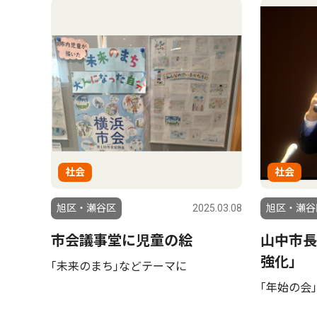
社会
社会
旭区・瀬谷区
2025.03.08
旭区・瀬谷
市会議事堂に児童の絵
山中市長
強化｣
｢未来のまち｣などテーマに
｢年始の会