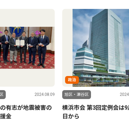
政治
区
2024.08.09
旭区・瀬谷区
2024
の有志が地震被害の
横浜市会 第3回定例会は9
援金
日から