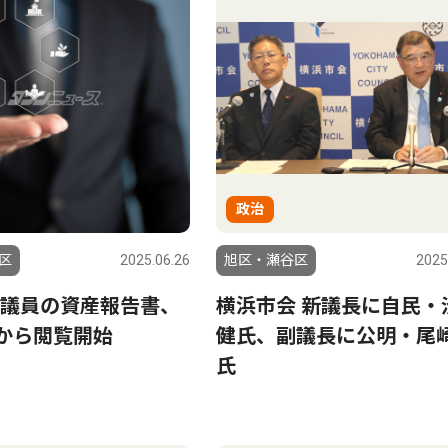
政治
区
2025.06.26
旭区・瀬谷区
2025
議員の資産報告書、
横浜市会 新議長に自民・
日から閲覧開始
健氏、副議長に公明・尾
氏