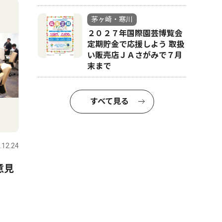
茅ヶ崎・寒川
２０２７年国際園芸博覧会
定期貯金で応援しよう 取扱
い販売店ＪＡさがみで７月
末まで
すべて見る
.12.24
意見