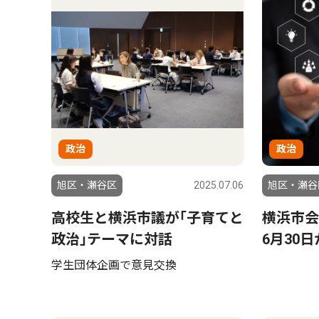
政治
政治
旭区・瀬谷区
2025.07.06
旭区・瀬谷
高校生と横浜市議が｢子育てと
横浜市会
政治｣テーマに対話
6月30
学生団体企画で意見交換