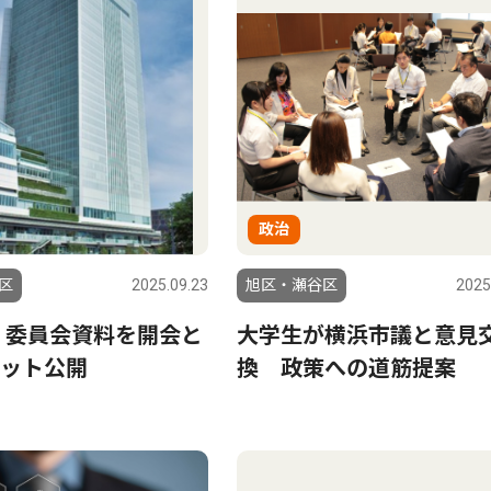
政治
区
2025.09.23
旭区・瀬谷区
2025
 委員会資料を開会と
大学生が横浜市議と意見
ット公開
換 政策への道筋提案