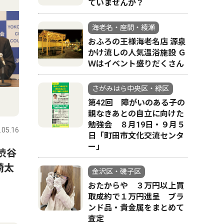
ていませんか？
海老名・座間・綾瀬
おふろの王様海老名店 源泉
かけ流しの人気温浴施設 Ｇ
Ｗはイベント盛りだくさん
さがみはら中央区・緑区
第42回 障がいのある子の
親なきあとの自立に向けた
勉強会 ８月19日・９月５
.05.16
日「町田市文化交流センタ
ー」
渋谷
崎太
金沢区・磯子区
おたからや ３万円以上買
取成約で１万円進呈 ブラ
ンド品・貴金属をまとめて
査定