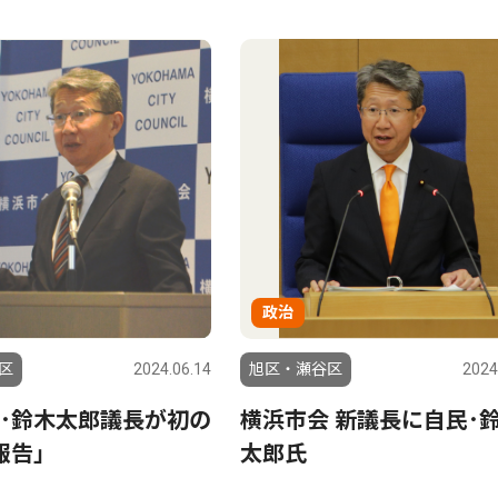
政治
区
2024.06.14
旭区・瀬谷区
2024
･鈴木太郎議長が初の
横浜市会 新議長に自民･
報告｣
太郎氏