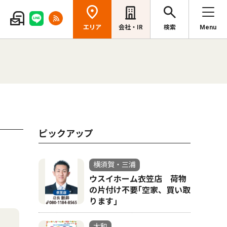
エリア
会社・IR
検索
Menu
ピックアップ
横須賀・三浦
ウスイホーム衣笠店 荷物
の片付け不要｢空家、買い取
ります｣
大和