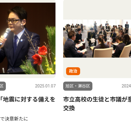
政治
区
2025.01.07
旭区・瀬谷区
2024
｢地震に対する備えを
市立高校の生徒と市議が
交換
｣で決意新たに