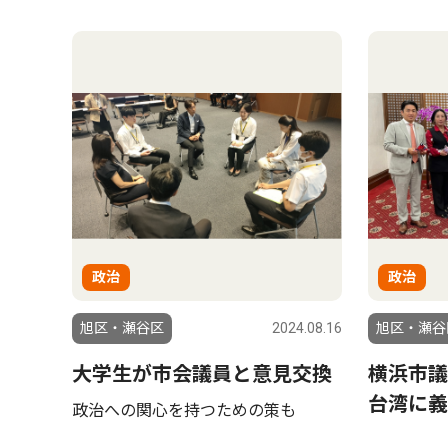
政治
政治
旭区・瀬谷区
2024.08.16
旭区・瀬谷
大学生が市会議員と意見交換
横浜市議
台湾に義
政治への関心を持つための策も